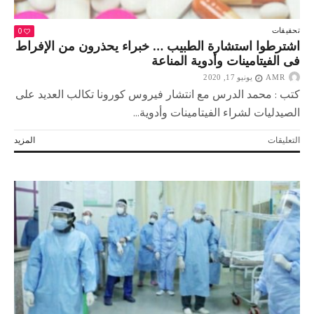
0
تحقيقات
اشترطوا استشارة الطبيب … خبراء يحذرون من الإفراط
فى الفيتامينات وأدوية المناعة
AMR
يونيو 17, 2020
كتب : محمد الدرس مع انتشار فيروس كورونا تكالب العديد على
الصيدليات لشراء الفيتامينات وأدوية...
على
التعليقات
المزيد
اشترطوا
استشارة
الطبيب
…
خبراء
يحذرون
من
الإفراط
فى
الفيتامينات
وأدوية
المناعة
مغلقة