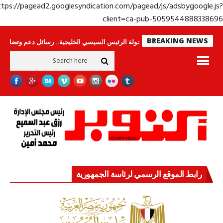
https://pagead2.googlesyndication.com/pagead/js/adsbygoogle.j
client=ca-pub-50595448883386
BREAKING NEWS
راس لا ينامون
جولة الرئيس السيسي الخليجية.. رسائل دعم وتضامن للأشقاء
رابط الموقع الرسمي لرئاسة الجمهورية