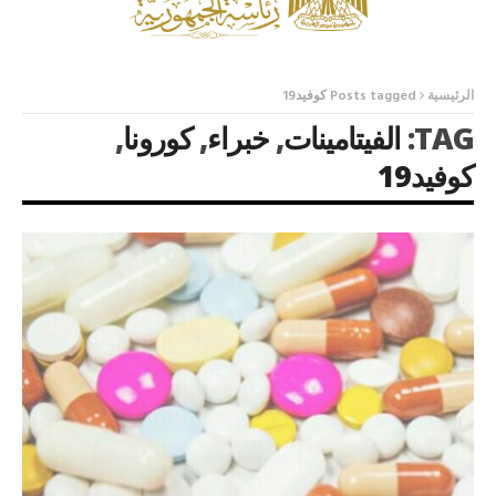
الرئيسية
Posts tagged كوفيد19
TAG:
الفيتامينات
,
خبراء
,
كورونا
,
كوفيد19