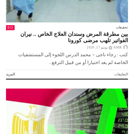
0
تحقيقات
بين مطرقة المرض وسندان العلاج الخاص .. نيران
الفواتير تلهب مرضى كورونا
AMR
يونيو 17, 2020
كتب : رجاء ناجى – محمد الدرس اللجوء إلى المستشفيات
الخاصة لم يعد اختيارا أو من قبيل الترفع...
على
التعليقات
المزيد
بين
مطرقة
المرض
وسندان
العلاج
الخاص
..
نيران
الفواتير
تلهب