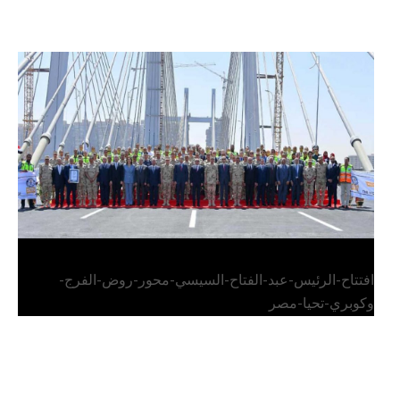
الرئيس عبد الفتاح السيسي يفتتح محور روض الفرج
وكوبري تحيا مصر
افتتاح-الرئيس-عبد-الفتاح-السيسي-محور-روض-الفرج-
وكوبري-تحيا-مصر