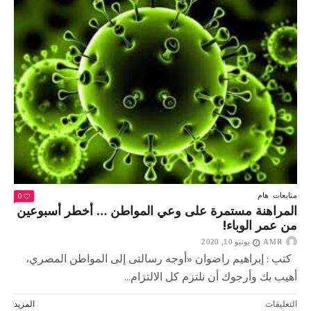
علاج
كورونا
..
دار
الإفتاء
تعلق
مغلقة
0
متابعات
هام
المراهنة مستمرة على وعي المواطن … أخطر أسبوعين
من عمر الوباء!
AMR
يونيو 10, 2020
كتب : إبراهيم راضوان «أوجه رسالتى إلى المواطن المصري،
أهيب بك وأرجوك أن نلتزم كل الالتزام...
على
التعليقات
المزيد