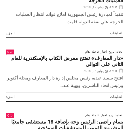
العمليات الحرجة
الكامل
AMR
مع
يوليو 17, 2018
الشعب
تنفيذاً لمبادرة رئيس الجمهورية لعلاج قوائم انتظار العمليات
اليونانى
الحرجة علي نفقة الدولة قامت...
مغلقة
على
التعليقات
المزيد
بدء
تنفيذ
مبادرة
0
اتجاه الريح
اخبار عاجلة
هام
الرئيس
«دار المعارف» تفتتح معرض الكتاب بالإسكندرية للعام
بالقضاء
الثانى على التوالي
علي
AMR
قوائم
يوليو 08, 2018
انتظار
افتتح سعيد عبده، رئيس مجلس إدارة دار المعارف ومجلة أكتوبر
العمليات
ورئيس اتحاد الناشرين، وبهية عبد...
الحرجة
مغلقة
على
التعليقات
المزيد
«دار
المعارف»
تفتتح
0
اتجاه الريح
اخبار عاجلة
هام
معرض
بسام راضى: الرئيس وجه بإضافة 18 مستشفى جامعيًا
الكتاب
للمشروع القومى للمستشفيات النموذجية