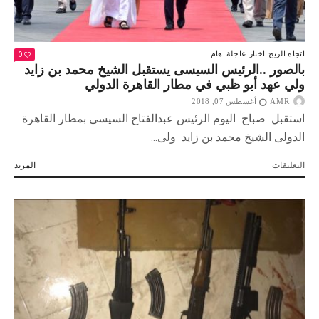
0
اتجاه الريح
اخبار عاجلة
هام
بالصور ..الرئيس السيسى يستقبل الشيخ محمد بن زايد
ولي عهد أبو ظبي في مطار القاهرة الدولي
AMR
أغسطس 07, 2018
استقبل صباح اليوم الرئيس عبدالفتاح السيسى بمطار القاهرة
الدولى الشيخ محمد بن زايد ولى...
على
التعليقات
المزيد
بالصور
..الرئيس
السيسى
يستقبل
الشيخ
محمد
بن
زايد
ولي
عهد
أبو