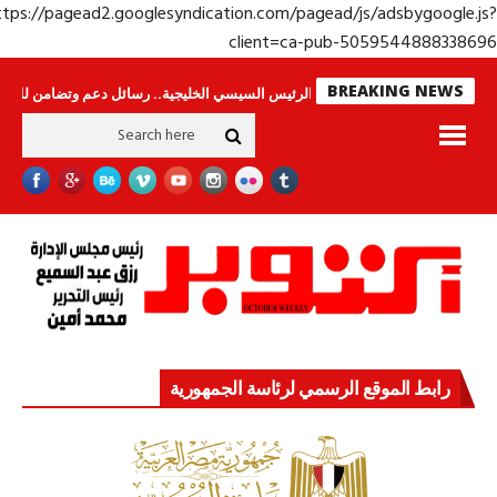
https://pagead2.googlesyndication.com/pagead/js/adsbygoogle.j
client=ca-pub-50595448883386
BREAKING NEWS
ينامون
جولة الرئيس السيسي الخليجية.. رسائل دعم وتضامن للأشقاء
جهاز مس
رابط الموقع الرسمي لرئاسة الجمهورية