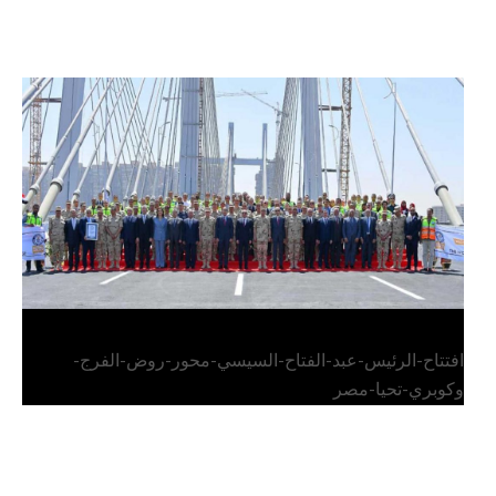
الرئيس عبد الفتاح السيسي يفتتح محور روض الفرج
وكوبري تحيا مصر
افتتاح-الرئيس-عبد-الفتاح-السيسي-محور-روض-الفرج-
وكوبري-تحيا-مصر