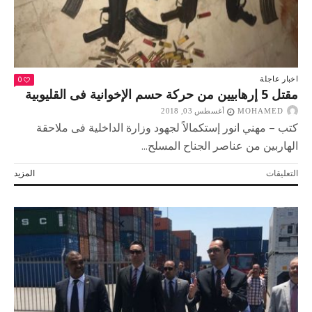
ظبي
في
مطار
القاهرة
الدولي
مغلقة
0
اخبار عاجلة
مقتل 5 إرهابيين من حركة حسم الإخوانية فى القليوبية
MOHAMED
أغسطس 03, 2018
كتب – مهني انور إستكمالاً لجهود وزارة الداخلية فى ملاحقة
الهاربين من عناصر الجناح المسلح...
على
التعليقات
المزيد
مقتل
5
إرهابيين
من
حركة
حسم
الإخوانية
فى
القليوبية
مغلقة