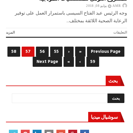
بالإسكندرية
AMR
للعام
يوليو 08, 2018
الثانى
وجه الرئيس عبد الفتاح السيسى باستمرار العمل على توفير
على
الرعاية الصحية اللائقة بمختلف...
التوالي
مغلقة
على
التعليقات
المزيد
بسام
راضى:
الرئيس
58
57
56
55
‹
«
Previous Page
وجه
بإضافة
59
›
»
Next Page
18
مستشفى
جامعيًا
بحث
للمشروع
القومى
للمستشفيات
النموذجية
مغلقة
سوشيال ميديا