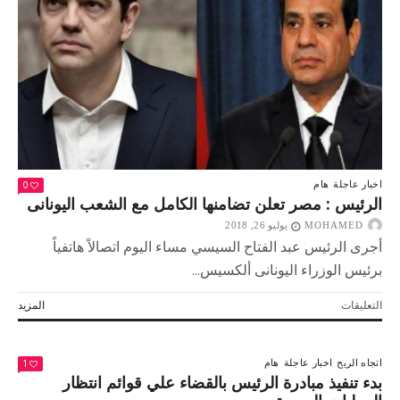
الناشرين
المصريين
مغلقة
0
اخبار عاجلة
هام
الرئيس : مصر تعلن تضامنها الكامل مع الشعب اليونانى
MOHAMED
يوليو 26, 2018
أجرى الرئيس عبد الفتاح السيسي مساء اليوم اتصالاً هاتفياً
برئيس الوزراء اليونانى ألكسيس...
على
التعليقات
المزيد
الرئيس
:
مصر
1
اتجاه الريح
اخبار عاجلة
هام
تعلن
بدء تنفيذ مبادرة الرئيس بالقضاء علي قوائم انتظار
تضامنها