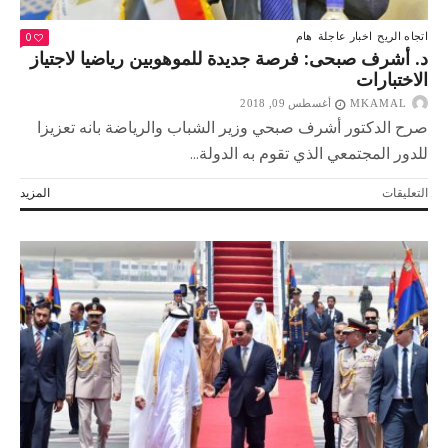
0
اتجاه الريح
اخبار عاجلة
هام
د. أشرف صبحى: فرصة جديدة للموهوبين رياضيا لاجتياز
الاختبارات
MKAMAL
أغسطس 09, 2018
صرح الدكتور أشرف صبحي وزير الشباب والرياضة بانه تعزيزا
للدور المجتمعي الذي تقوم به الدولة...
على
التعليقات
المزيد
د.
أشرف
صبحى:
فرصة
جديدة
للموهوبين
رياضيا
لاجتياز
الاختبارات
مغلقة