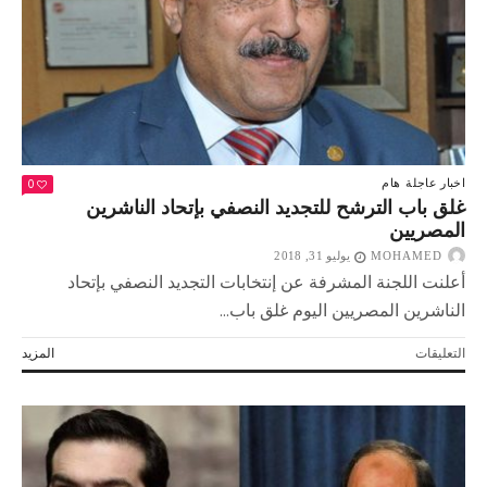
مليون
جنيه
في
ميناء
الإسكندرية
مغلقة
0
اخبار عاجلة
هام
غلق باب الترشح للتجديد النصفي بإتحاد الناشرين
المصريين
MOHAMED
يوليو 31, 2018
أعلنت اللجنة المشرفة عن إنتخابات التجديد النصفي بإتحاد
الناشرين المصريين اليوم غلق باب...
على
التعليقات
المزيد
غلق
باب
الترشح
للتجديد
النصفي
بإتحاد