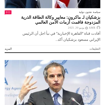
0
سياسة
شئون دولية
بزشكيان لـ ماكرون: معايير وكالة الطاقة الذرية
المزدوجة فاقمت أزمات الأمن العالمي
AMR
يونيو 30, 2025
أفادت قناة “القاهرة الإخبارية” في نبأ اجل أن الرئيس
الإيراني مسعود بزشكيان أكد...
على
التعليقات
المزيد
بزشكيان
لـ
ماكرون:
معايير
وكالة
الطاقة
الذرية
المزدوجة
فاقمت
أزمات
الأمن
العالمي