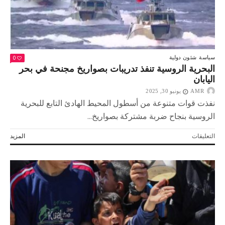
مغلقة
0
سياسة
شئون دولية
البحرية الروسية تنفذ تدريبات بصواريخ مجنحة في بحر
اليابان
AMR
يونيو 30, 2025
نفذت قوات متنوعة من أسطول المحيط الهادئ التابع للبحرية
الروسية بنجاح ضربة مشتركة بصواريخ...
على
التعليقات
المزيد
البحرية
الروسية
تنفذ
تدريبات
بصواريخ
مجنحة
في
بحر
اليابان