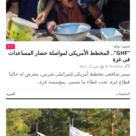
مغلقة
0
شئون دولية
“GHF”.. المخطط الأمريكى لمواصلة حصار المساعدات
فى غزة
M KAMAL
مايو 22, 2025
سمر شافعى مخطط أمريكى إسرائيلى شرس، يتعرض له حاليا
قطاع غزة، تحت غطاء ما تسمى بمؤسسة غزة...
على
التعليقات
المزيد
“GHF”..
المخطط
الأمريكى
لمواصلة
حصار
المساعدات
فى