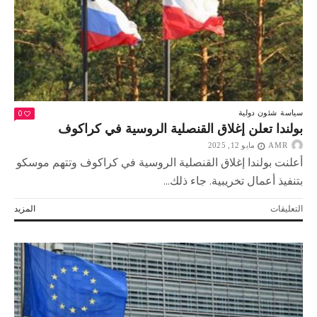
غزة
مغلقة
0
سياسة
شئون دولية
بولندا تعلن إغلاق القنصلية الروسية في كراكوف
AMR
مايو 12, 2025
أعلنت بولندا إغلاق القنصلية الروسية في كراكوف وتتهم موسكو
بتنفيذ أعمال تخريبية. جاء ذلك...
على
التعليقات
المزيد
بولندا
تعلن
إغلاق
القنصلية
الروسية
في
كراكوف
مغلقة