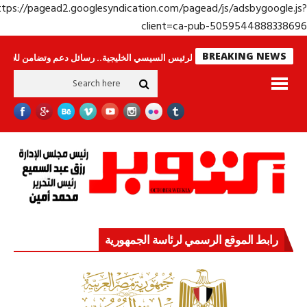
https://pagead2.googlesyndication.com/pagead/js/adsbygoogle.j
client=ca-pub-50595448883386
BREAKING NEWS
مون
جولة الرئيس السيسي الخليجية.. رسائل دعم وتضامن للأشقاء
جهاز مستق
رابط الموقع الرسمي لرئاسة الجمهورية