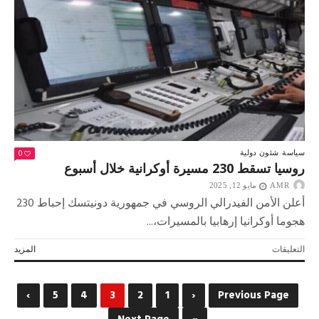
النار
في
أوكرانيا
ومحادثات
بوتين
وزيلينسكي
في
تركيا
مغلقة
0
سياسة
شئون دولية
روسيا تسقط 230 مسيرة أوكرانية خلال أسبوع
AMR
مايو 12, 2025
أعلن الأمن الفيدرالي الروسي في جمهورية دونيتسك إحباط 230
هجوما أوكرانيا إرهابيا بالمسيرات،...
على
التعليقات
المزيد
روسيا
تسقط
230
›
5
4
3
2
1
‹
Previous Page
مسيرة
أوكرانية