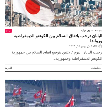
للطاقة
الذرية
مغلقة
0
سياسة
شئون دولية
اليابان ترحب باتفاق السلام بين الكونغو الديمقراطية
ورواندا
AMR
يونيو 30, 2025
رحبت اليابان اليوم /الاثنين بتوقيع اتفاق السلام بين جمهورية
الكونغو الديمقراطية وجمهورية...
على
التعليقات
المزيد
اليابان
ترحب
باتفاق
السلام
بين
الكونغو
الديمقراطية
ورواندا