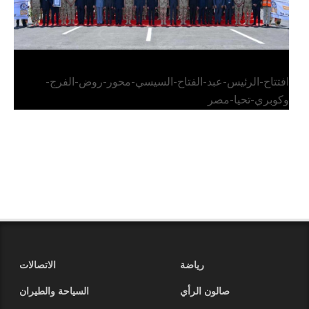
افتتاح-الرئيس-عبد-الفتاح-السيسي-محور-روض-الفرج-
وكوبري-تحيا-مصر
رياضة
الاتصالات
صالون الرأي
السياحة والطيران