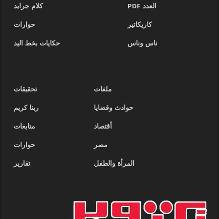
العدد PDF
كلام جرايد
كاريكاتير
حوارات
ناس وناس
حكايات بخط اليد
ملفات
تحقيقات
حوادث وقضايا
ربنا كريم
أقتصاد
متابعات
مصر
حوارات
المرأة والطفل
تقارير