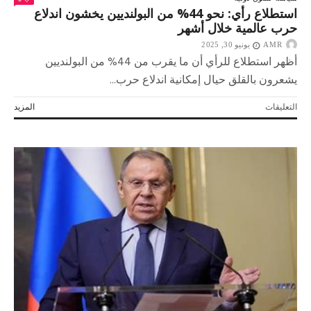
استطلاع رأي: نحو 44% من البولنديين يخشون اندلاع
حرب عالمية خلال أشهر
AMR
يونيو 30, 2025
أظهر استطلاع للرأي أن ما يقرب من 44% من البولنديين
يشعرون بالقلق حيال إمكانية اندلاع حرب...
على
التعليقات
المزيد
استطلاع
رأي:
نحو
44%
من
البولنديين
يخشون
اندلاع
حرب
عالمية
خلال
أشهر
مغلقة