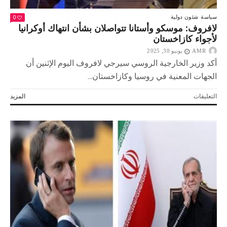
0
سياسة
شئون دولية
لافروف: موسكو وأستانا تتواصلان بشأن انتهاك أوكرانيا
لأجواء كازاخستان
AMR
يونيو 30, 2025
أكد وزير الخارجية الروسي سيرجي لافروف اليوم الإثنين أن
الجهات المعنية في روسيا وكازاخستان...
على
التعليقات
المزيد
لافروف:
موسكو
وأستانا
تتواصلان
بشأن
انتهاك
أوكرانيا
لأجواء
كازاخستان
مغلقة