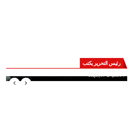
رئيس التحرير يكتب
حرب على العقول.. حادثة دمياط تكشف قواعد
الاشتباك الجديدة