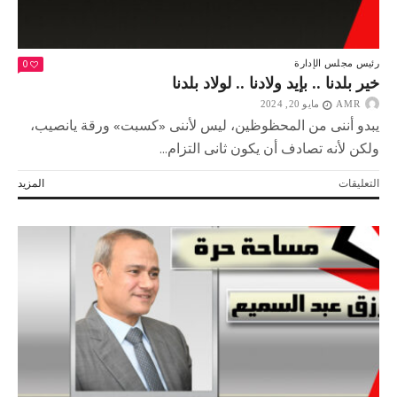
0
رئيس مجلس الإدارة
خير بلدنا .. بإيد ولادنا .. لولاد بلدنا
AMR
مايو 20, 2024
يبدو أننى من المحظوظين، ليس لأننى «كسبت» ورقة يانصيب،
ولكن لأنه تصادف أن يكون ثانى التزام...
على
التعليقات
المزيد
خير
بلدنا
..
بإيد
ولادنا
..
لولاد
بلدنا
مغلقة