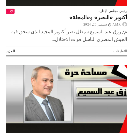
0
رئيس مجلس الإدارة
أكتوبر «النصر» و«المجلة»
AMR
سبتمبر 23, 2024
م/ رزق عبد السميع سيظل نصر أكتوبر المجيد الذى سحق فيه
الجيش المصري الباسل قوات الاحتلال...
على
التعليقات
المزيد
أكتوبر
«النصر»
و«المجلة»
مغلقة