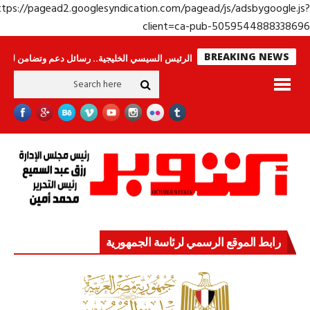
https://pagead2.googlesyndication.com/pagead/js/adsbygoogle.j
client=ca-pub-50595448883386
BREAKING NEWS
ا ينامون
جولة الرئيس السيسي الخليجية.. رسائل دعم وتضامن للأشقاء
جهاز 
رابط الموقع الرسمي لرئاسة الجمهورية