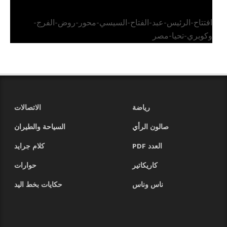
افتتاح-الرئيس-عبد-الفتاح-السيسي-محور-روض-الفرج-
وكوبري-تحيا-مصر
رياضة
الاتصالات
صالون الرأي
السياحة والطيران
العدد PDF
كلام جرايد
كاريكاتير
حوارات
ناس وناس
حكايات بخط اليد