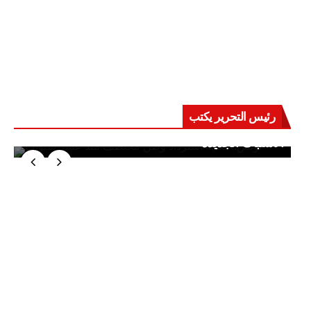
رئيس التحرير يكتب
حرب على العقول.. حادثة دمياط تكشف قواعد
الاشتباك الجديدة