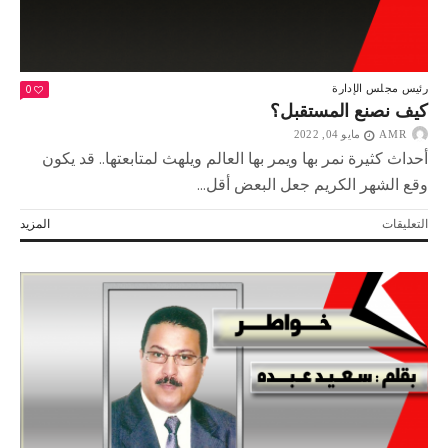
0
رئيس مجلس الإدارة
كيف نصنع المستقبل؟
AMR
مايو 04, 2022
أحداث كثيرة نمر بها ويمر بها العالم ويلهث لمتابعتها.. قد يكون
وقع الشهر الكريم جعل البعض أقل...
على
التعليقات
المزيد
كيف
نصنع
المستقبل؟
مغلقة