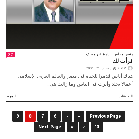
0
رئيس مجلس الإدارة
غير مصنف
قرأت لك
AMR
ديسمبر 21, 2021
هناك أناس قدموا للحياة فى مصر والعالم العربى الإسلامى
أعمالا تخلد وأثرت فى الناس وما زالت هى...
على
التعليقات
المزيد
قرأت
لك
مغلقة
9
8
7
6
‹
«
Previous Page
Next Page
»
›
10