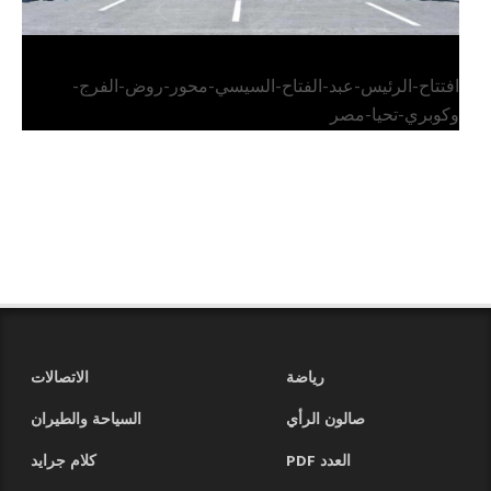
افتتاح-الرئيس-عبد-الفتاح-السيسي-محور-روض-الفرج-
وكوبري-تحيا-مصر
رياضة
الاتصالات
صالون الرأي
السياحة والطيران
العدد PDF
كلام جرايد