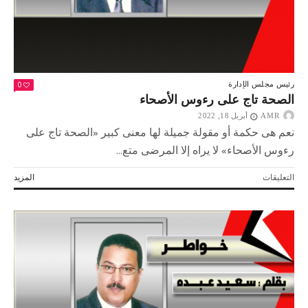
0
رئيس مجلس الإدارة
الصحة تاج على رءوس الأصحاء
AMR
أبريل 18, 2022
نعم هى حكمة أو مقولة جميلة لها معنى كبير «الصحة تاج على
رءوس الأصحاء» لا يراه إلا المرضى متع...
على
التعليقات
المزيد
الصحة
تاج
على
رءوس
الأصحاء
مغلقة