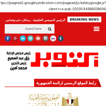
https://pagead2.googlesyndication.com/pagead/js/adsbygoogle.j
client=ca-pub-50595448883386
BREAKING NEWS
لا ينامون
جولة الرئيس السيسي الخليجية.. رسائل دعم وتضامن للأشقاء
جهاز
رابط الموقع الرسمي لرئاسة الجمهورية