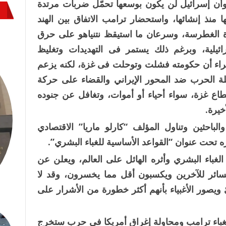
 وأن إسرائيل لن يكون بوسعها تحمّل ضربات مرتدة
ا منذ إنشائها، واستحضار ترامب الاتفاق بين الهند
رة الغطرسة، وسرعان ما استيقظ نتنياهو على حرق
يلية، وبرغم ذلك يستمر فى التهديدات وتغليظ
خبراء أن حكومته فشلت وتوحلت فى غزة، لكنه يزعم
ة الحرب ضد المحور الإيراني والقضاء على حركة
اع غزة، سواء أحياء أو أموات، وتغافل عن جنوده
خيرة.
لباحثين وتناول المؤلف “كارلو ماريا” الاقتصادي
ره تحت عنوان “القواعد الأساسية للغباء البشري”.
باء البشري وأثره الهائل على العالم، ويعلن عن
خسائر للآخرين ويكسبون أقل مما يخسرون، وقد لا
ويصور الأغبياء بأنهم أكثر خطورة من الأشرار على
غباء ترامب ومحاولة إغراق أمريكا فى حرب ستخرج