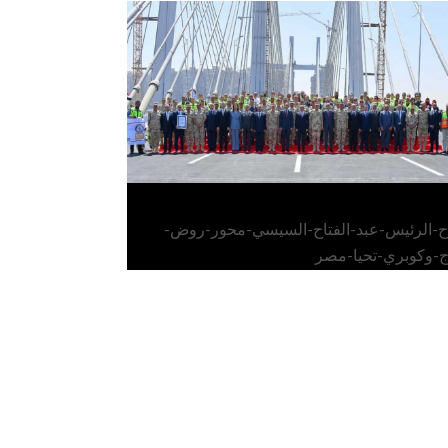
الرئيس عبد الفتاح السيسي يفتتح محور روض
الفرج وكوبري تحيا مصر
اح-الرئيس-عبد-الفتاح-السيسي-محور-روض-
ج-وكوبري-تحيا-مصر