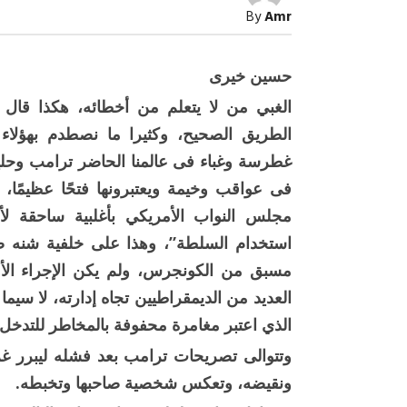
الأساسية
By
Amr
للغباء
مغلقة
حسين خيرى
الغبي من لا يتعلم من أخطائه، هكذا قال
الطريق الصحيح، وكثيرا ما نصطدم بهؤلاء
غطرسة وغباء فى عالمنا الحاضر ترامب وحليفه ن
فى عواقب وخيمة ويعتبرونها فتحًا عظيمًا،
مجلس النواب الأمريكي بأغلبية ساحقة لأ
صبح التخطيط خط
جهاز مستقبل مصر نموذجا.. لماذا تُ
استخدام السلطة”، وهذا على خلفية شنه 
الدول كيانات تنموية عملاقة؟
مسبق من الكونجرس، ولم يكن الإجراء الأ
العديد من الديمقراطيين تجاه إدارته، لا سيما
الذي اعتبر مغامرة محفوفة بالمخاطر للتدخ
وتتوالى تصريحات ترامب بعد فشله ليبرر غرو
ونقيضه، وتعكس شخصية صاحبها وتخبطه.