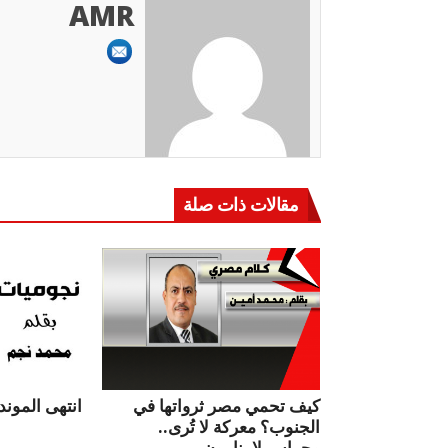
AMR
مقالات ذات صلة
كيف تحمي مصر ثرواتها في
انتهى الموندي
الجنوب؟ معركة لا تُرى..
وحراس لا ينامون