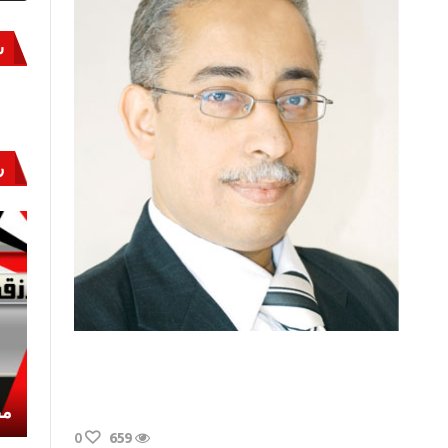
س
ر
أكتوبر «النصر» و«المجلة»
مص
0
659