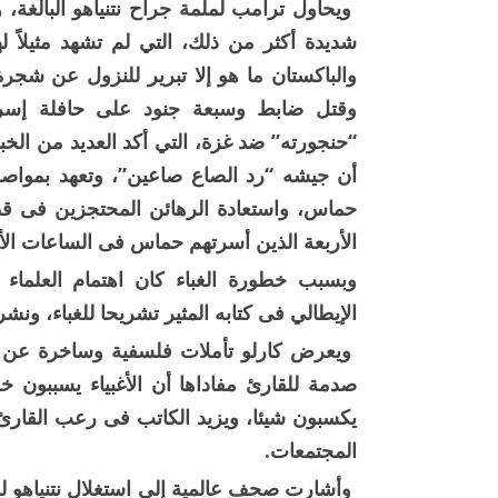
ويحاول ترامب لملمة جراح نتنياهو البالغة،
شديدة أكثر من ذلك، التي لم تشهد مثيلاً له
والباكستان ما هو إلا تبرير للنزول عن شج
وقتل ضابط وسبعة جنود على حافلة إسرائ
“حنجورته” ضد غزة، التي أكد العديد من ال
أن جيشه “رد الصاع صاعين”، وتعهد بمواصل
حماس، واستعادة الرهائن المحتجزين فى قط
الأربعة الذين أسرتهم حماس فى الساعات الأ
وبسبب خطورة الغباء كان اهتمام العلماء وا
الإيطالي فى كتابه المثير تشريحا للغباء، ونش
ويعرض كارلو تأملات فلسفية وساخرة عن الغ
صدمة للقارئ مفاداها أن الأغبياء يسببون 
يكسبون شيئا، ويزيد الكاتب فى رعب القارئ 
المجتمعات.
وأشارت صحف عالمية إلى استغلال نتنياهو ل