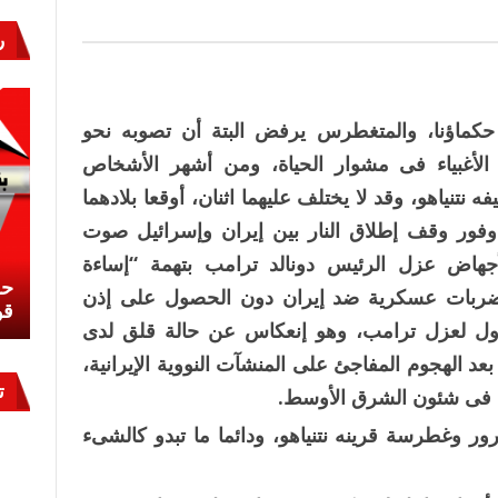
ر
 حكماؤنا، والمتغطرس يرفض البتة أن تصوبه نحو
 الأغبياء فى مشوار الحياة، ومن أشهر الأشخاص
تنياهو، وقد لا يختلف عليهما اثنان، أوقعا بلادهما
 وفور وقف إطلاق النار بين إيران وإسرائيل صوت
جهاض عزل الرئيس دونالد ترامب بتهمة “إساءة
نشئ
كيف تحمي مصر ثرواتها في الجنوب؟
حر
ضربات عسكرية ضد إيران دون الحصول على إذن
معركة لا تُرى.. وحراس لا ينامون
قو
ول لعزل ترامب، وهو إنعكاس عن حالة قلق لدى
 بعد الهجوم المفاجئ على المنشآت النووية الإيرانية،
ت
ل فى شئون الشرق الأوسط.
ر وغطرسة قرينه نتنياهو، ودائما ما تبدو كالشىء