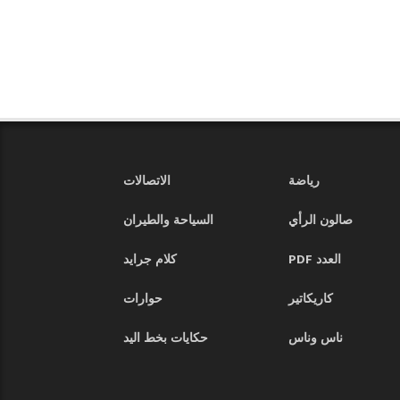
رياضة
الاتصالات
صالون الرأي
السياحة والطيران
العدد PDF
كلام جرايد
كاريكاتير
حوارات
ناس وناس
حكايات بخط اليد