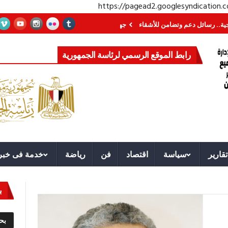
https://pagead2.googlesyndication
ئل دعم وتضامن للأشقاء
جهاز مستقبل مصر نموذجا.. لماذا تُنشئ الدول كيانات تن
رابط الموقع الرسمي لرئاسة الجمهورية
تقارير
سياسة
اقتصاد
فن
رياضة
خدمة فى خبر
ب