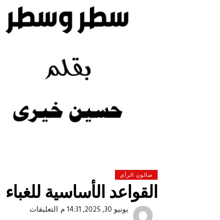
صالون الرأي
القواعد الأساسية للغباء
 لولاد بلدنا
التشجيع «أخلاق» وليس «تحفيل»
على
يونيو 30, 2025, 14:31 م
التعليقات
القواعد