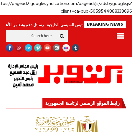
https://pagead2.googlesyndication.com/pagead/js/adsbygoogle.j
client=ca-pub-50595448883386
BREAKING NEWS
نامون
جولة الرئيس السيسي الخليجية.. رسائل دعم وتضامن للأشقاء
جهاز مست
رابط الموقع الرسمي لرئاسة الجمهورية