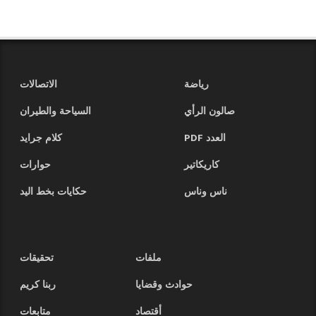
رياضة
الاتصالات
صالون الرأي
السياحة والطيران
العدد PDF
كلام جرايد
كاريكاتير
حوارات
ناس وناس
حكايات بخط اليد
ملفات
تحقيقات
حوادث وقضايا
ربنا كريم
أقتصاد
متابعات