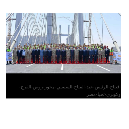
الرئيس عبد الفتاح السيسي يفتتح محور روض الفرج
وكوبري تحيا مصر
افتتاح-الرئيس-عبد-الفتاح-السيسي-محور-روض-الفرج-
وكوبري-تحيا-مصر