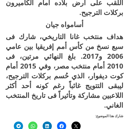
اللقب على أرض بلاده أمام الكاميرون
بركلات الترجيح.
أسامواه جيان
هداف منتخب غانا التاريخي، شارك فى
سبع نسخ من كأس أمم إفريقيا بين عامي
2006 و2017. بلغ النهائي مرتين، فى
2010 أمام منتخب مصر، وفي 2015 أمام
كوت ديفوار، الذي حُسم بركلات الترجيح،
ليبقى التتويج غائباً رغم كونه أحد أكثر
اللاعبين مشاركة وتأثيراً فى تاريخ المنتخب
الغاني.
شارك هذا الموضوع: