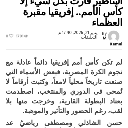
أساطير فازت بكل شيء إلا
كأس الأمم.. إفريقيا مقبرة
العظماء
يناير 21, 2026, 17:40 م
By
0
1701
على
التعليقات
M
أساطير
Kamal
فازت
بكل
شيء
إلا
لم تكن كأس أمم إفريقيا دائماً عادلة مع
كأس
الأمم..
نجوم الكرة المصرية، فبعض الأسماء التي
إفريقيا
مقبرة
صنعت تاريخاً محلياً لامعاً، وكتبت أرقاماً لا
العظماء
مغلقة
تُمحى فى الدوري والمنتخب، اصطدمت
بعناد البطولة القارية، وخرجت منها بلا
لقب، رغم الحضور والتأثير والموهبة.
حسن الشاذلي ومصطفى رياضيُ عد