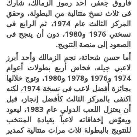
فاروق جعفر، أحد رموز الزمالك، شارك
فى ثلاث نسخ متتالية من البطولة، وحقق
المركز الثالث عام 1974، ثم الرابع فى
نسختي 1976 و1980، دون أن ينجح فى
الصعود إلى منصة التتويج.
أما حسن شحاتة، نجم الزمالك وأحد أبرز
لاعبي جيله، فخاض أربع بطولات أعوام
1974 و1976 و1978 و1980، وتوج خلالها
بجائزة أفضل لاعب فى نسخة 1974، لكنه
اكتفى بالمركز الثالث كأفضل إنجاز، قبل
أن يعتزل اللعب الدولي عام 1983، ليعود
ويعوّض إخفاقاته لاعباً بقيادة المنتخب
للتتويج بالبطولة ثلاث مرات متتالية كمدير