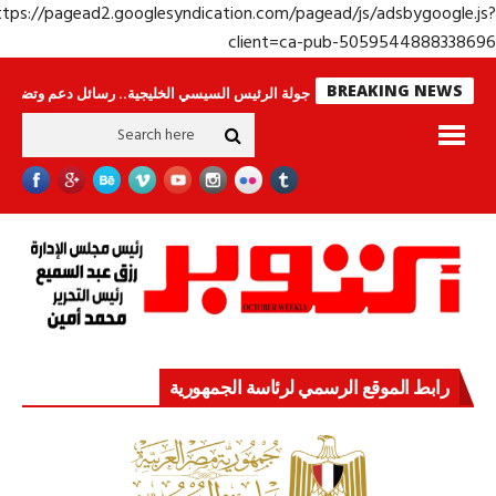
https://pagead2.googlesyndication.com/pagead/js/adsbygoogle.j
client=ca-pub-50595448883386
BREAKING NEWS
 وحراس لا ينامون
جولة الرئيس السيسي الخليجية.. رسائل دعم وتضامن للأشقاء
رابط الموقع الرسمي لرئاسة الجمهورية