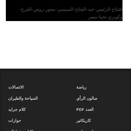
افتتاح-الرئيس-عبد-الفتاح-السيسي-محور-روض-الفرج-
وكوبري-تحيا-مصر
رياضة
الاتصالات
صالون الرأي
السياحة والطيران
العدد PDF
كلام جرايد
كاريكاتير
حوارات