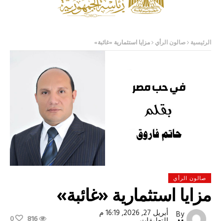
الرئيسية
صالون الرأي
مزايا استثمارية «غائبة»
صالون الرأي
مزايا استثمارية «غائبة»
أبريل 27, 2026, 16:19 م
By
0
816
على