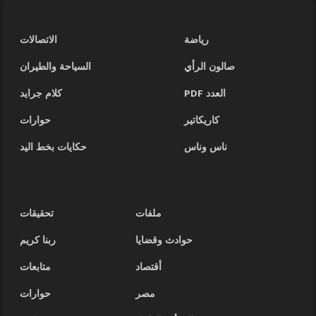
رياضة
الاتصالات
صالون الرأي
السياحة والطيران
العدد PDF
كلام جرايد
كاريكاتير
حوارات
ناس وناس
حكايات بخط اليد
ملفات
تحقيقات
حوادث وقضايا
ربنا كريم
أقتصاد
متابعات
مصر
حوارات