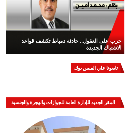
حرب على العقول.. حادثة دمياط تكشف قواعد
الاشتباك الجديدة
تابعونا علي الفيس بوك
المقر الجديد للإدارة العامة للجوازات والهجرة والجنسية
بالعباسية