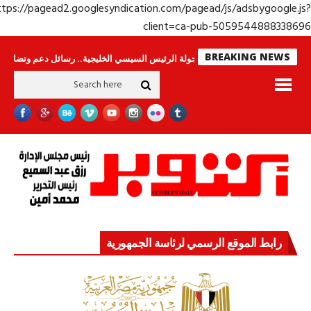
https://pagead2.googlesyndication.com/pagead/js/adsbygoogle.j
client=ca-pub-50595448883386
BREAKING NEWS
وحراس لا ينامون
جولة الرئيس السيسي الخليجية.. رسائل دعم وتضامن للأشقاء
رابط الموقع الرسمي لرئاسة الجمهورية