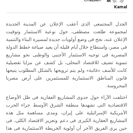
التعليقات
M
مزايا
Kamal
استثمارية
«غائبة»
مغلقة
الجدل المجتمعى الذى أعقب الإعلان عن المدينة الجديدة
لمجموعة طلعت مصطفى، حول نوعية الاستثمار وتوقيت
الإعلان عنه، نجح فى وضع أولويات جديدة لمسيرة البناء والتنمية
فى مصر، واستطاع خلال أيام قليلة أن يعيد صياغة خطط الدولة
المصرية فى توجيه الاستثمار الأجنبى والوطنى نحو مشاريع
تنموية تضيف للاقتصاد المحلى، بل كشف عن مزايا تفضيلية
كانت للأسف «غائبة» ولم يتم ترويجها بالشكل المطلوب يتيحها
قانون المناطق الاستثمارية للمستثمرين على أرض مصرنا
المحروسة.
اختلفت الآراء حول جدوى المشاريع العقارية فى ظل الأوضاع
الاقتصادية التى تشهدها منطقة الشرق الأوسط جراء الحرب
الأمريكية الإسرائيلية على إيران، ومدى مساهمة مثل هذه
المشاريع العقارية الكبرى فى دعم وتعزيز الاقتصاد الكلى، فى
حين يرى الفريق الآخر أن أولوية الخريطة الاستثمارية فى هذا