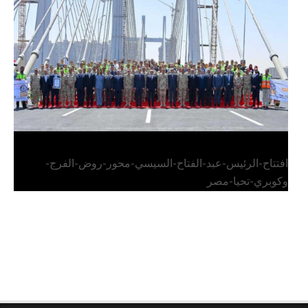
وكوبري تحيا مصر
افتتاح-الرئيس-عبد-الفتاح-السيسي-محور-روض-الفرج-
وكوبري-تحيا-مصر