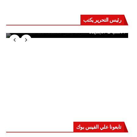
رئيس التحرير يكتب
حرب على العقول.. حادثة دمياط تكشف قواعد
الاشتباك الجديدة
تابعونا علي الفيس بوك