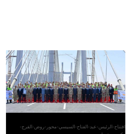
الرئيس عبد الفتاح السيسي يفتتح محور روض الفرج
وكوبري تحيا مصر
افتتاح-الرئيس-عبد-الفتاح-السيسي-محور-روض-الفرج-