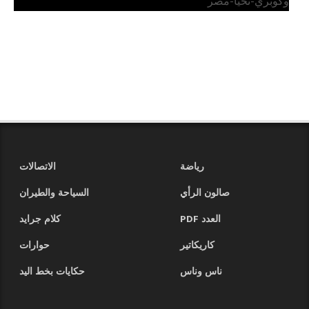
وكوبري-تحيا-مصر
رياضة
الاتصالات
صالون الرأي
السياحة والطيران
العدد PDF
كلام جرايد
كاريكاتير
حوارات
ناس وناس
حكايات بخط اليد