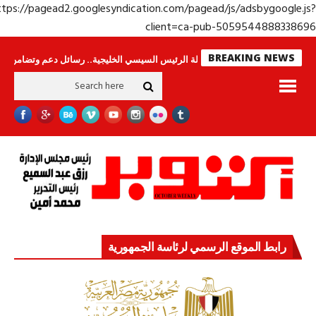
https://pagead2.googlesyndication.com/pagead/js/adsbygoogle.j
client=ca-pub-50595448883386
BREAKING NEWS
 لا ينامون
جولة الرئيس السيسي الخليجية.. رسائل دعم وتضامن للأشقاء
جها
رابط الموقع الرسمي لرئاسة الجمهورية