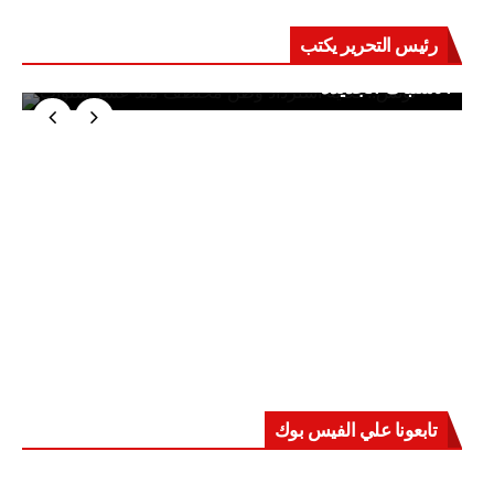
رئيس التحرير يكتب
حرب على العقول.. حادثة دمياط تكشف قواعد
الاشتباك الجديدة
تابعونا علي الفيس بوك