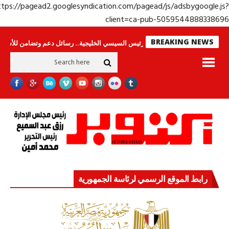
https://pagead2.googlesyndication.com/pagead/js/adsbygoogle.j
client=ca-pub-50595448883386
BREAKING NEWS
مون
جولة الرئيس السيسي الخليجية.. رسائل دعم وتضامن للأشقاء
جهاز مستقب
رابط الموقع الرسمي لرئاسة الجمهورية