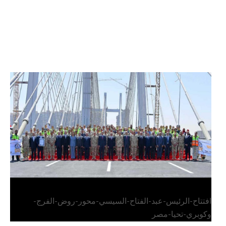
الرئيس عبد الفتاح السيسي يفتتح محور روض الفرج
وكوبري تحيا مصر
افتتاح-الرئيس-عبد-الفتاح-السيسي-محور-روض-الفرج-
وكوبري-تحيا-مصر