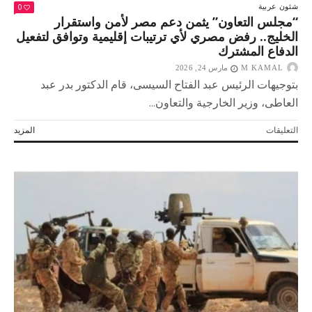
0
شئون عربية
“مجلس التعاون” يثمن دعم مصر لأمن واستقرار
الخليج.. رفض مصري لأي ترتيبات إقليمية وتوافق لتفعيل
الدفاع المشترك
M KAMAL
مارس 24, 2026
بتوجيهات الرئيس عبد الفتاح السيسى، قام الدكتور بدر عبد
العاطى، وزير الخارجية والتعاون...
على
التعليقات
المزيد
“مجلس
التعاون”
يثمن
دعم
مصر
لأمن
واستقرار
الخليج..
رفض
مصري
لأي
ترتيبات
إقليمية