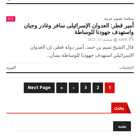
أبو
الغيط:
العدوان
0
سياسة
شئون عربية
على
أمير قطر: العدوان الإسرائيلى سافر وغادر وجبان
السيادة
واستهدف جهودنا للوساطة
القطرية
AMR
تجاوز
سبتمبر 15, 2025
كل
قال الشيخ تميم بن حمد، أمير دولة قطر، إن العدوان
مبدأ
الإسرائيلي استهدف جهودنا للوساطة بشأن...
حضاري
وإنساني
على
التعليقات
المزيد
مغلقة
أمير
قطر:
العدوان
Next Page
»
›
3
2
1
الإسرائيلى
سافر
وغادر
بحث
وجبان
واستهدف
جهودنا
للوساطة
مغلقة