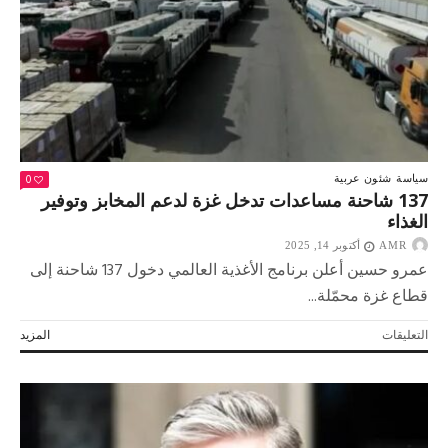
هامة
في
مسار
القضية
الفلسطينية
مغلقة
0
سياسة
شئون عربية
137 شاحنة مساعدات تدخل غزة لدعم المخابز وتوفير
الغذاء
AMR
أكتوبر 14, 2025
عمرو حسين أعلن برنامج الأغذية العالمي دخول 137 شاحنة إلى
قطاع غزة محمّلة...
على
التعليقات
المزيد
137
شاحنة
مساعدات
تدخل
غزة