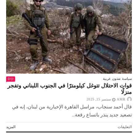
لا
يمكن
ضمان
أمن
إسرائيل
ومستقبل
غزة
دون
نزع
سلاح
حماس
مغلقة
0
سياسة
شئون عربية
قوات الاحتلال تتوغل كيلومترًا في الجنوب اللبناني وتفجر
منزلًا
AMR
سبتمبر 15, 2025
قال أحمد سنجاب، مراسل القاهرة الإخبارية من لبنان، إنه في
تصعيد جديد ينذر باتساع رقعة...
على
التعليقات
المزيد
قوات