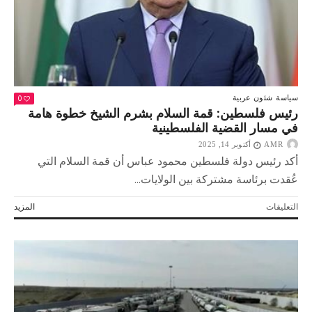
في
رفع
المعاناة
عن
الشعب
الفلسطيني
مغلقة
0
سياسة
شئون عربية
رئيس فلسطين: قمة السلام بشرم الشيخ خطوة هامة
في مسار القضية الفلسطينية
AMR
أكتوبر 14, 2025
أكد رئيس دولة فلسطين محمود عباس أن قمة السلام التي
عُقدت برئاسة مشتركة بين الولايات...
على
التعليقات
المزيد
رئيس
فلسطين:
قمة
السلام
بشرم
الشيخ
خطوة