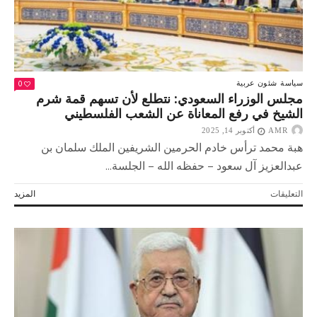
0
سياسة
شئون عربية
مجلس الوزراء السعودي: نتطلع لأن تسهم قمة شرم
الشيخ في رفع المعاناة عن الشعب الفلسطيني
AMR
أكتوبر 14, 2025
هبة محمد ترأس خادم الحرمين الشريفين الملك سلمان بن
عبدالعزيز آل سعود – حفظه الله – الجلسة...
على
التعليقات
المزيد
مجلس
الوزراء
السعودي:
نتطلع
لأن
تسهم
قمة
شرم
الشيخ