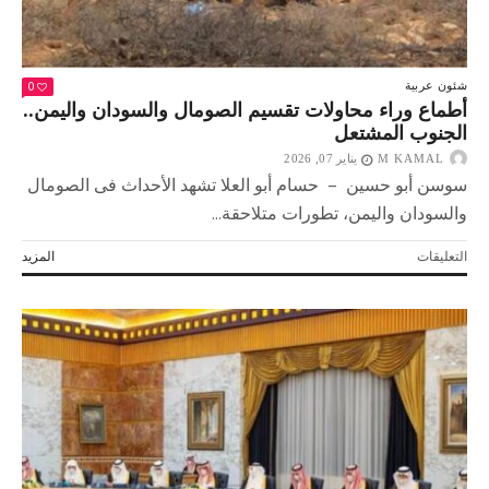
وتوافق
لتفعيل
الدفاع
المشترك
0
شئون عربية
مغلقة
أطماع وراء محاولات تقسيم الصومال والسودان واليمن..
الجنوب المشتعل
M KAMAL
يناير 07, 2026
سوسن أبو حسين – حسام أبو العلا تشهد الأحداث فى الصومال
والسودان واليمن، تطورات متلاحقة...
على
التعليقات
المزيد
أطماع
وراء
محاولات
تقسيم
الصومال
والسودان
واليمن..
الجنوب
المشتعل
مغلقة