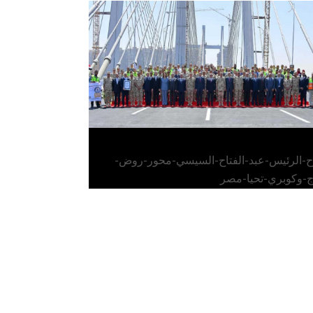
الرئيس عبد الفتاح السيسي يفتتح محور روض
الفرج وكوبري تحيا مصر
اح-الرئيس-عبد-الفتاح-السيسي-محور-روض-
ج-وكوبري-تحيا-مصر