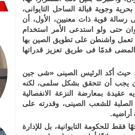
حرية وجوية قبالة الساحل التايوانى،
 150 طائرة، فى رسالة قوية ذات معنيين، الأول، أن
وان حتى ولو استدعى الأمر استخدام
ذى تعمل واشنطن على تطويق الصين بها
لمضى قدمًا فى طريق تعزيز قدراتها
ت، حيث أكد الرئيس الصينى «شى جين
وان يجب أن تتحقق بشكل سلمى، لكنه
عقيدة بمعارضة النزعة الانفصالية
الصلبة للشعب الصينى، وقدرته على
أراضيه.
ا فقط للحكومة التايوانية، بل للإدارة