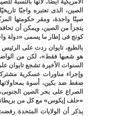
الأمريكية أيضًا، لأنها بالنسبة ل
الصين، الذى تعتبره واجبًا تاريخي
صينًا واحدة، ومقر حكومتها المر
يتجزأ من الصين، ويمكن أن تحافظ 
كونج فى إطار ما يسمى «دولة وا
بالطبع، تايوان ردت على الرئيس ا
هو شعبها فقط»، لكن من الواضح 
السنوات الأخيرة تشجع تايوان على
وإجراء مناورات عسكرية مشتركة 
ضغط ضد بكين، أسوة بمحاولاتها 
الصراع على بحر الصين الجنوبى،
«حلف إيكوس» مع كل من بريطانيا 
يذكر أن الولايات المتحدة رفضت 