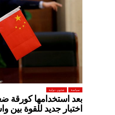
سياسة
شئون دولية
بعد استخدامها كورقة ضغ
اختبار جديد للقوة بين و
 لولاد بلدنا
التشجيع «أخلاق» وليس «تحفيل»