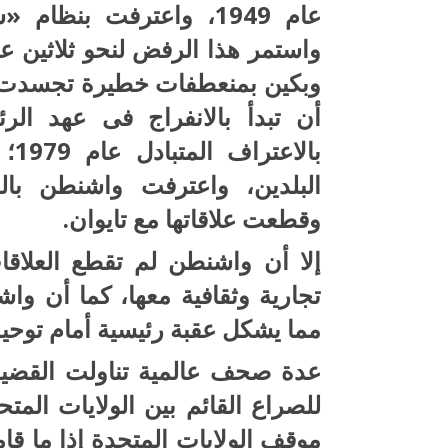
عام 1949، واعترفت بنظ
واستمر هذا الرفض لنحو ثلاثين عا
وبكين بمنعطفات خطيرة تجسدت ف
أن تبدأ بالانفراج فى عهد الر
بال
البلدين، واعترفت واشنطن با
وقطعت علاقاتها مع تايوان.
إلا أن واشنطن لم تقطع العلاقات
تجارية وثقافية معها، كما أن واش
مما يشكل عقبة رئيسية أمام توحيد 
عدة صحف عالمية تناولت القضية،
للصراع القائم بين الولايات الم
موقف الولايات المتحدة إذا ما قام