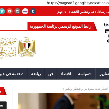
https://pagead2.googlesyndication
عم وتضامن للأشقاء
جهاز مستقبل مصر نموذجا.. لماذا تُنشئ الدول كيانات تنموية
رابط الموقع الرسمي لرئاسة الجمهورية
تقارير
سياسة
اقتصاد
فن
رياضة
خدمة فى خبر
اختبار جديد للقوة بين واشنطن وبكين !
ب