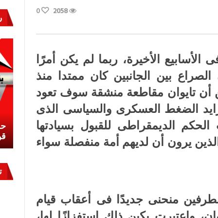
0
2058
ر
ا
ى الأسابيع الأخيرة، ربما لم يكن أمرًا
ن الصراع بين الجانبين كان ممتدا منذ
 أن تايوان مقاطعة منشقة سوف تعود
يتزايد الضغط العسكرى والسياسى الذى
الحكم الديمقراطى للقبول بسيادتها
نشئ
كيف تحمي مصر ثرواتها في الجنوب؟
حر
معركة لا تُرى.. وحراس لا ينامون
قو
 الذين يرون أن لديهم أمة منفصلة سواء
ت
لطرفين منحنى جديدًا فى أعقاب قيام
ن، واعتبرت بكين ذلك استفزازًا لها،