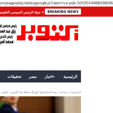
.com/pagead/js/adsbygoogle.js?client=ca-pub-5059544888338696
BREAKING NEWS
وب؟ معركة لا تُرى.. وحراس لا ينامون
جولة الرئيس السيسي الخليجية.. رسائل د
الرئيسية
اخبار
مصر
تحقيقات
الرئيسية
سياسة
بعد استخدامها كورقة ضغط ضد الصين.. تايوان.. 