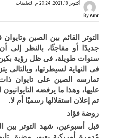
على
أكتوبر 18, 2021, 20:24 م
التعليقات
بعد
استخدامه
By
Amr
كورقة
ضغط
ضد
الصين..
التوتر القائم بين الصين وتايوان ف
تايوان..
اختبار
جديدًا أو مفاجئًا، بالنظر إلى أ
جديد
للقوة
سنوات طويلة، فى ظل رؤية بكين
بين
واشنطن
وبكين
فى النهاية لسيطرتها، وبالتالى 
!
مغلقة
تمارسه الصين على تايوان ذات 
صبح التخطيط خط
جهاز مستقبل مصر نموذجا.. لماذا تُ
الدول كيانات تنموية عملاقة؟
عليها، وهذا ما يرفضه التايوانيون
تم إعلان استقلالها رسميًا أم لا.
روضة فؤاد
قبل أسبوعين، شهد التوتر بين ا
مُدمرة أمريكية بعبور مضيق تايوا