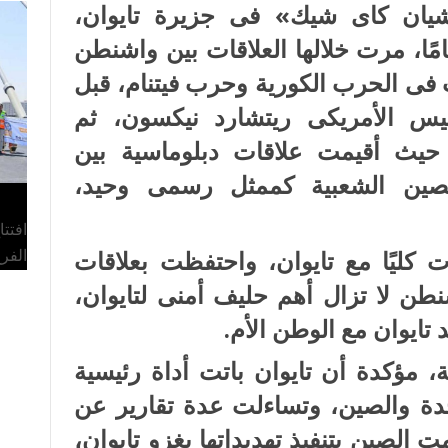
ام «شيان كاى شيك» فى جزيرة تايوان،
مًا، مرت خلالها العلاقات بين واشنطن
ى الحرب الكورية وحرب فيتنام، قبل
ئيس الأمريكى ريتشارد نيكسون، ثم
اعتراف المتبادل عام 1979؛ حيث أقيمت علاقات دبلوماسية بين
لصين الشعبية كممثل رسمى وحيد،
افتت
الفر
 كليًا مع تايوان، واحتفظت بعلاقات
نطن لا تزال أهم حليف أمنى لتايوان،
تايوان مع الوطن الأم.
 مؤكدة أن تايوان باتت أداة رئيسية
تحدة والصين، وتساءلت عدة تقارير عن
ت الصين بتنفيذ تهديداتها بغزو تايوان،