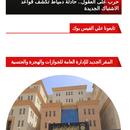
حرب على العقول.. حادثة دمياط تكشف قواعد
الاشتباك الجديدة
تابعونا علي الفيس بوك
المقر الجديد للإدارة العامة للجوازات والهجرة والجنسية
بالعباسية