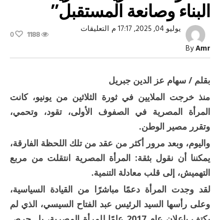
البناء وصانعة المستقبل”
على
يوليو 04, 2025, 17:17 م
التعليقات
0
1188
“المرأة
المصرية…
By
Amr
شريكة
البناء
وصانعة
المستقبل”
بقلم / سهام عز الدين جبريل
مغلقة
منذ خرجت الملايين في ثورة الثلاثين من يونيو، كانت
المرأة المصرية في الصفوف الأولى، تقود، وتحمي،
وتقرر مصير الوطن.
واليوم، وبعد مرور أكثر من عقد من تلك اللحظة الفارقة،
يمكننا أن نقول بثقة: المرأة المصرية انتقلت من مربع
التهميش، إلى قلب معادلة التنمية.
لقد وجدت المرأة دعمًا مباشرًا من القيادة السياسية،
وعلى رأسها السيد الرئيس عبد الفتاح السيسي، الذي لم
يكتفِ بإعلان عام 2017 عامًا للمرأة المصرية، بل حرص