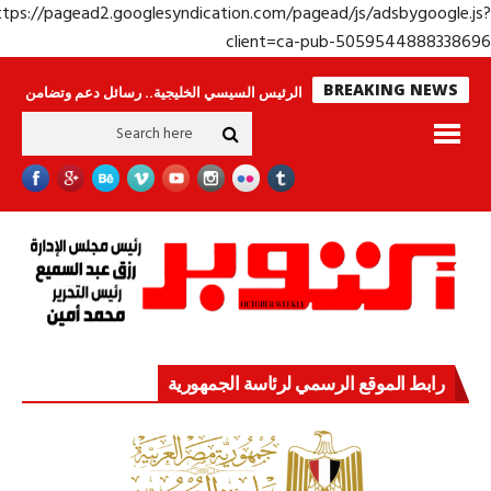
https://pagead2.googlesyndication.com/pagead/js/adsbygoogle.j
client=ca-pub-50595448883386
BREAKING NEWS
لا ينامون
جولة الرئيس السيسي الخليجية.. رسائل دعم وتضامن للأشقاء
جهاز
رابط الموقع الرسمي لرئاسة الجمهورية