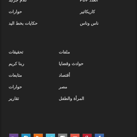
العدد PDF
كلام جرايد
كاريكاتير
حوارات
ناس وناس
حكايات بخط اليد
ملفات
تحقيقات
حوادث وقضايا
ربنا كريم
أقتصاد
متابعات
مصر
حوارات
المرأة والطفل
تقارير