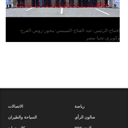
افتتاح-الرئيس-عبد-الفتاح-السيسي-محور-روض-الفرج-
وكوبري-تحيا-مصر
رياضة
الاتصالات
صالون الرأي
السياحة والطيران