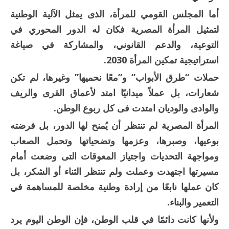
أما المجلس القومي للمرأة، الذى يمثل الآلية الوطنية
لتمثيل المرأة المصرية فكان له الدور المحوري في
التوعية، والدعم القانوني، والمشاركة في صياغة
استراتيجية تمكين المرأة 2030.
حملات “طرق الأبواب” و”معًا نحميها” وغيرها، لم تكن
شعارات، بل عملاً ميدانيًا امتد لأعماق القرى والريف
والوادى والوديان امتدت فى كل ربوع الوطن.
المرأة المصرية لم تنتظر أن يُمنح لها الدور، بل فرضته
بوعيها، وصبرها، وعزمها وتضحياتها وتحمل الصعاب
ومواجهة التحديات واجتياز المعوقات التى وضعت أمام
مسيرتها اجتهدت وعملت ولم تنتظر الثناء أو الشكر، بل
كان عملها نابعًا من إرادة وطنية مخلصة للمساهمة في
التعمير والبناء.
ولأنها كانت دائمًا في قلب الوطن، فإن الوطن اليوم يرد