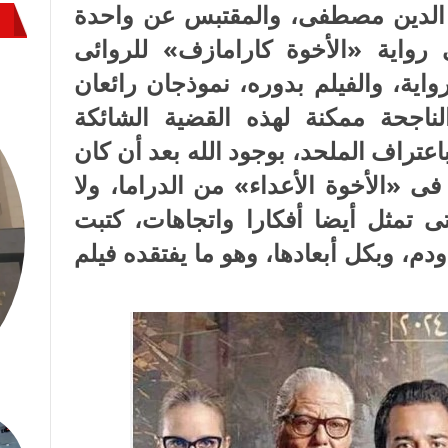
 الدين مصطفى، والمقتبس عن واحدة
 رواية «الأخوة كارامازف» للروائى
اية، والفيلم بدوره، نموذجان رائعان
لناجحة ممكنة لهذه القضية الشائكة
باعتراف الملحد، بوجود الله بعد أن كان
ى «الأخوة الأعداء» من الدراما، ولا
 تمثل أيضا أفكارا واتجاهات، كتبت
م، وبكل أبعادها، وهو ما يفتقده فيلم