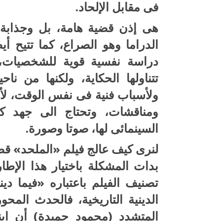
فى مقابل الإلحاد.
هى إذن قضية هامة، بل وجذابة د
الدراما وهو الصراع، كما تتيح أ
دراسة نفسية قوية للشخصيات، و
تتناولها الحكاية، ولكنها من نا
ولأسباب فنية فى نفس الوقت، لأنه
ومناقشات، وتحتاج الى جهد كبي
السينمائى لها، صوتا وصورة.
لنرى كيف عالج فيلم «الملحد» قض
بدات المشكلة باختيار هذا الإطا
تصنيف الفيلم باعتباره «فيما ديني
الدينية التاريخية، فالحدث الم
المتشدد (محمود حميدة) أن ابن