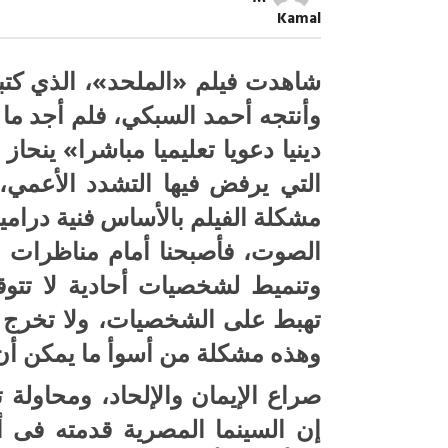
..
Kamal
أفكارٌ
ترتدي
جلبابا
وذقونا
شاهدت فيلم «الملحد»، الذي كتب
!
مغلقة
وأنتجه أحمد السبكي، فلم أجد ما 
دينيا دعويا تعليميا مباشرا» ينحا
التي يرفض فيها التشدد الأعمي،
مشكلة الفيلم بالأساس فنية درام
الصوت، فأصبحنا أمام مناظرات لا 
صبح التخطيط خط
جهاز مستقبل مصر نموذجا.. لماذا تُ
الدول كيانات تنموية عملاقة؟
وتنميط لشخصيات أحادية لا تتوق
تهبط على الشخصيات، ولا تخرج م
وهذه مشكلة من أسوأ ما يمكن أن 
صراع الإيمان والإلحاد، ومحاولة 
إن السينما المصرية قدمته فى أ