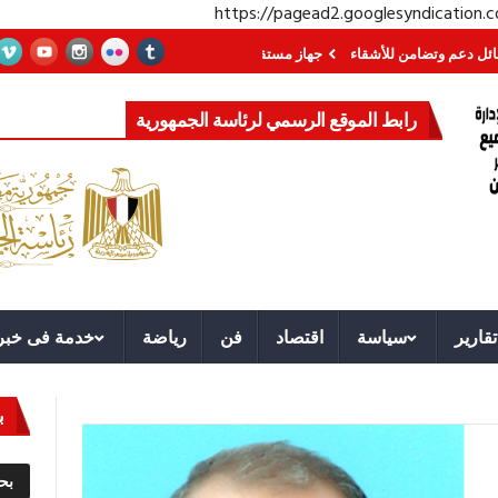
https://pagead2.googlesyndication
من للأشقاء
جهاز مستقبل مصر نموذجا.. لماذا تُنشئ الدول كيانات تنموية عملاقة؟
رابط الموقع الرسمي لرئاسة الجمهورية
تقارير
سياسة
اقتصاد
فن
رياضة
خدمة فى خبر
ب