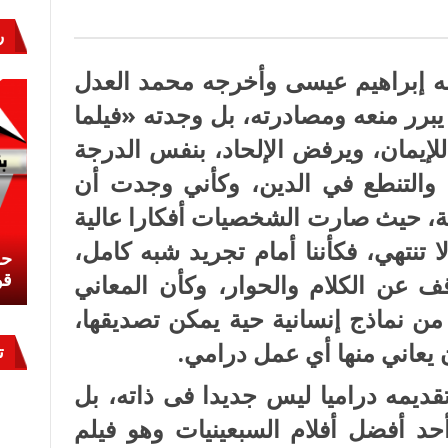
ر
ه إبراهيم عيسى وأخرجه محمد العدل
يبرر منعه ومصادرته، بل وجدته «فيلما
ز للإيمان، ويرفض الإلحاد، بنفس الدرجة
 والتنطع في الدين، وكأني وجدت أن
ية، حيث صارت الشخصيات أفكارا عالية
تنتهي، فكأننا أمام تجريد شبه كامل،
نشئ
كيف تحمي مصر ثرواتها في الجنوب؟
حر
معركة لا تُرى.. وحراس لا ينامون
قو
ف عن الكلام والحوار، وكأن المعاني
ن نماذج إنسانية حية يمكن تصديقها،
يعاني منها أي عمل درامي.
ت
تقديمه دراميا ليس جديدا فى ذاته، بل
حد أفضل أفلام السبعينيات وهو فيلم