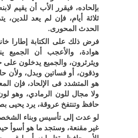
بإلحاده، فيقرر الأب أن يقيم لاب
ثلاثة أيام، فإن لم يعد للدين، ي
الحدث المحورى.
فرض ذلك على الكتابة إطارا خانقا،
هوادة، والأعجب أن الجميع ين
ويثرثرون، والجميع يدخلون على خ
وذقون، أو فساتين وبدل، ولأن حا
هو المتشدد فى الإلحاد، فإن المع
ولا مجال للون الرمادي، وهو لون
حافظ وتنتفخ عروقة، يرد يحيى بص
لو عدت إلى تأسيس وبناء الشخصي
غير مقنعة، وستجد ما هو أسوأ حيث 
الأب حافظ بقتل ابنه أمرا غير م