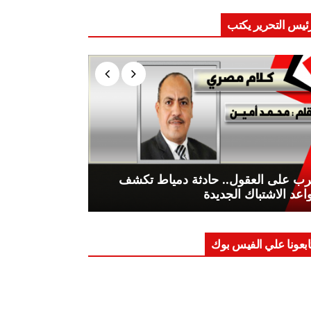
ئيس التحرير يكتب
ب على العقول.. حادثة دمياط تكشف
اعد الاشتباك الجديدة
ابعونا علي الفيس بوك