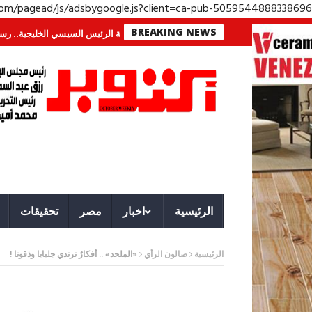
.com/pagead/js/adsbygoogle.js?client=ca-pub-5059544888338696
BREAKING NEWS
ة لا تُرى.. وحراس لا ينامون
جولة الرئيس السيسي الخليجية.. رسائل دعم وتضا
الرئيسية
اخبار
مصر
تحقيقات
الرئيسية
صالون الرأي
«الملحد» .. أفكارٌ ترتدي جلبابا وذقونا !