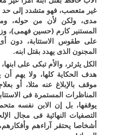
غير متعصب، فهو متشدد إلى حد ال
مدى، ولكن لأن من حوله، وم
المستنير كارم (حسين فهمى)، وزو
على طقوس الاستتابة، دون أى مح
المجنون الذى يهدد بقتل ابنه.
الكل يثرثر، والأم تبكى على ابنها،
هدف الحكاية كلها، ولا يهم أ
موقف بالإبلاغ عنه مثلا، أو بع
المناظرات المستمرة فى الاستتاب
يوقفها، بل إن الابن نفسه متحم
التصفيات النهائية فى مجال الإل
أشخاصا يحتقر آراءهم وأفكارهم،