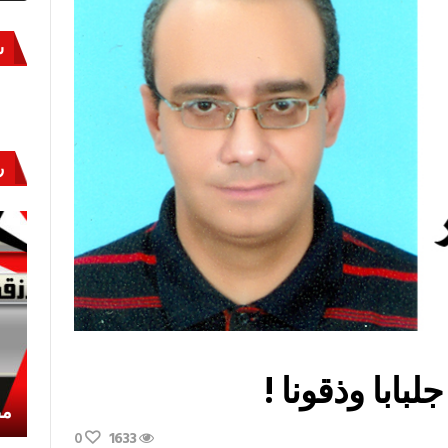
س
ر
لبابا وذقونا !
أكتوبر «النصر» و«المجلة»
مص
0
1633
د»