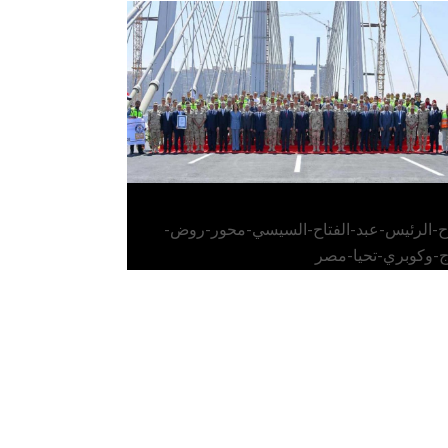
الرئيس عبد الفتاح السيسي يفتتح محور روض
الفرج وكوبري تحيا مصر
اح-الرئيس-عبد-الفتاح-السيسي-محور-روض-
ج-وكوبري-تحيا-مصر