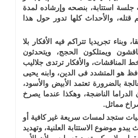
نه جلسة استتابة، بنصحه وإرشاده لمدة
تم قتله، والأحداث كلها تدور حول هذا
 وبناء تجريديا تتراكم فيه الأفكار بلا
اقشون ويمتلكون الحجج، ويتحدثون
ط المناقشات، والأفكار ترتدى جلاليب
فظ هو المتشدد فى الدين، وابنه يحيى
الجة بالضرورة تعتمد الأبيض والأسود،
 الدراما الناضجة، وهكذا عندما يصرخ
راخ مماثل.
ات ستجد لمسات سريعة غير كافية أو
يبدو موضوع الاستتابة العلنية، وتهديد
عقول ولا يمكن تصديقه، ليس لأن الأب