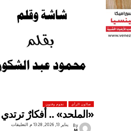
صالون الرأي
نجوم وفنون
«الملحد» .. أفكارٌ ترتدي ج
 لولاد بلدنا
التشجيع «أخلاق» وليس «تحفيل»
على
يناير 13, 2026, 13:28 م
التعليقات
By
«الملح
M