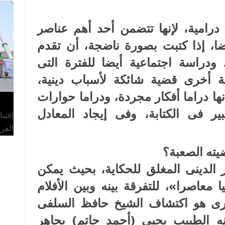
رامية، لإنها تتضمن أحد أهم عناصر
يضا، إذا كتبت بصورة ناضجة، أن تقدم
دراسة اجتماعية أيضا للفترة التى
حية أخرى قضية شائكة لأسباب دينية،
ا دراما أفكار مجردة، ودراما حوارات
ر فى الكتابة، وفى إيجاد المعادل
افتت
الفر
يته الصعبة؟
ر الدينى المغلق للحكاية، بحيث يمكن
ا معاصرا»، للتفرقة بينه وبين الأفلام
حورى هو اكتشاف الشيخ حافظ السلفى
ه الطبيب يحيى (أحمد حاتم) يجاهر