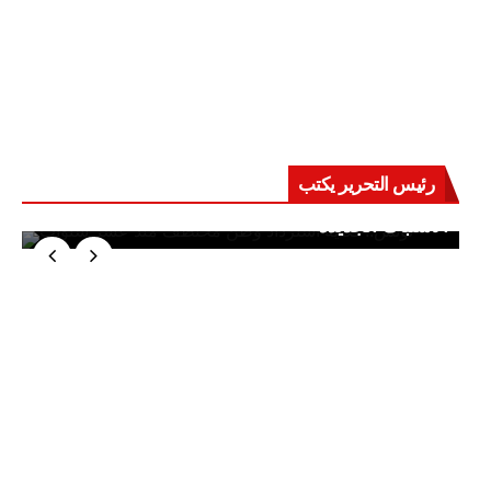
رئيس التحرير يكتب
حرب على العقول.. حادثة دمياط تكشف قواعد
الاشتباك الجديدة