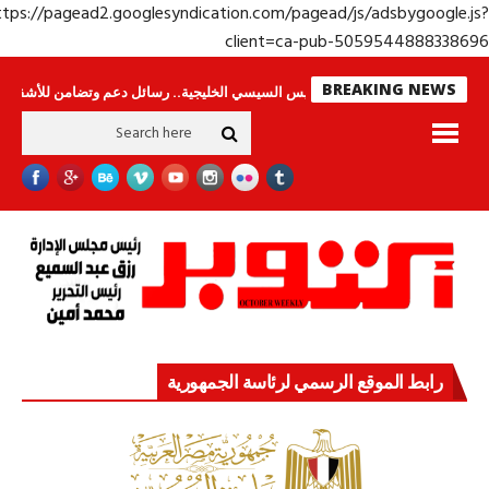
https://pagead2.googlesyndication.com/pagead/js/adsbygoogle.j
client=ca-pub-50595448883386
BREAKING NEWS
امون
جولة الرئيس السيسي الخليجية.. رسائل دعم وتضامن للأشقاء
جهاز مستق
رابط الموقع الرسمي لرئاسة الجمهورية