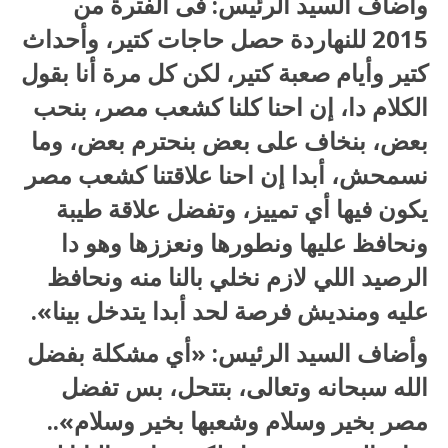
وأضاف السيد الرئيس: فى الفترة من
2015 للنهاردة حصل حاجات كتير، وأحداث
كتير وأيام صعبة كتير، لكن كل مرة أنا بقول
الكلام دا، إن احنا كلنا كشعب مصر، بنحب
بعض، بنخاف على بعض بنحترم بعض، وما
نسمحش، أبدا إن احنا علاقتنا كشعب مصر
يكون فيها أي تمييز، وتفضل علاقة طيبة
ونحافظ عليها ونطورها ونعززها وهو دا
الرصيد اللي لازم نخلي بالنا منه ونحافظ
عليه ومنديش فرصة لحد أبدا يتدخل بينا».
وأضاف السيد الرئيس: «أي مشكلة بفضل
الله سبحانه وتعالى، بتتحل، بس تفضل
مصر بخير وسلام وشعبها بخير وسلام»..