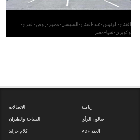
افتتاح-الرئيس-عبد-الفتاح-السيسي-محور-روض-الفرج-
وكوبري-تحيا-مصر
رياضة
الاتصالات
صالون الرأي
السياحة والطيران
العدد PDF
كلام جرايد