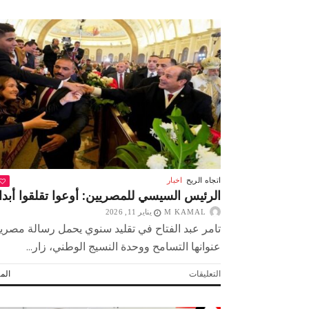
القاهرة
من
جبال
الألب
مغلقة
اتجاه الريح
اخبار
الرئيس السيسي للمصريين: أوعوا تقلقوا أبدا
M KAMAL
يناير 11, 2026
تامر عبد الفتاح في تقليد سنوي يحمل رسالة مصري
عنوانها التسامح ووحدة النسيج الوطني، زار...
على
التعليقات
المز
الرئيس
السيسي