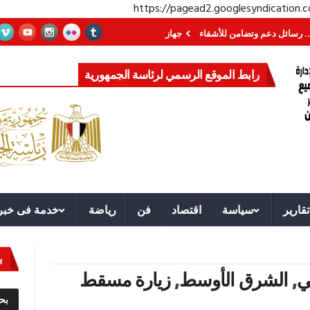
https://pagead2.googlesyndication
عم وتضامن للأشقاء
جهاز مستقبل مصر نموذجا.. لماذا تُنشئ الدول كيانات تنموية
رابط الموقع الرسمي لرئاسة الجمهورية
تقارير
سياسة
اقتصاد
فن
رياضة
خدمة فى خبر
ب
ي
,
الشرق الأوسط
,
زيارة مسقط