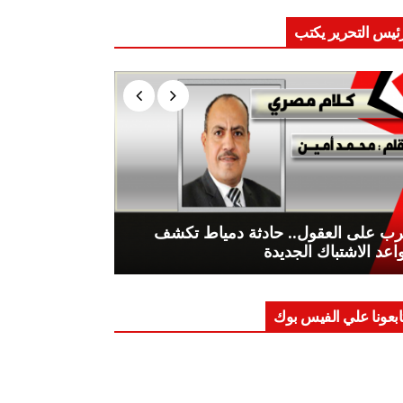
ئيس التحرير يكتب
ب على العقول.. حادثة دمياط تكشف
اعد الاشتباك الجديدة
ابعونا علي الفيس بوك