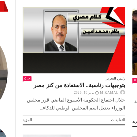
تستعيد
عرش
التلاوة..
الرئيس
يُكرم
«الحناجر
الذهبية»
مغلقة
0
رئيس التحرير
0
بتوجيهات رئاسية.. الاستفادة من كنز مصر
M KAMAL
يناير 18, 2026
خلال اجتماع الحكومة الأسبوع الماضي قرر مجلس
ة
الوزراء تعديل اسم المجلس الوطني للذكاء...
على
التعليقات
المزيد
يد
بتوجيهات
رئاسية..