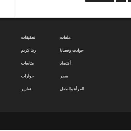
السيسي
يستقبل
رئيس
الولايات
المتحدة
الأمريكية
على
ملفات
تحقيقات
هامش
قمة
حوادث وقضايا
ربنا كريم
شرم
الشيخ
للسلام
أقتصاد
متابعات
مغلقة
مصر
حوارات
المرأة والطفل
تقارير