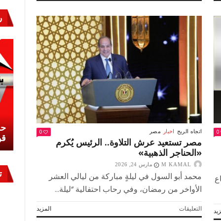
زيارة
مسقط
ر
وأبوظبي..
رسائل
ودلالات
معاً
فى
مواجهة
التحديات
مغلقة
نشئ
كيف تحمي مصر ثرواتها في الجنوب؟
حر
0
0
اتجاه الريح
اخبار
مصر
معركة لا تُرى.. وحراس لا ينامون
قو
مصر تستعيد عرش التلاوة.. الرئيس يُكرم
«الحناجر الذهبية»
M KAMAL
مارس 24, 2026
ت
محمد أبو السول في ليلةٍ مباركة من ليالي العشر
ع
الأواخر من رمضان، وفي رحاب احتفالية “ليلة...
على
التعليقات
المزيد
يد
مصر