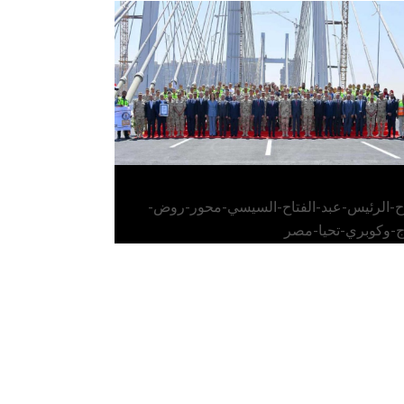
الرئيس عبد الفتاح السيسي يفتتح محور روض
الفرج وكوبري تحيا مصر
اح-الرئيس-عبد-الفتاح-السيسي-محور-روض-
ج-وكوبري-تحيا-مصر