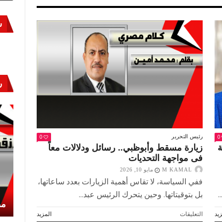
س
ر
0
0
رئيس التحرير
ة
زيارة مسقط وأبوظبي.. رسائل ودلالات معاً
فى مواجهة التحديات
M KAMAL
مايو 10, 2026
ففي السياسة، لا تقاس أهمية الزيارات بعدد ساعاتها،
.
بل بتوقيتاتها. وحين يتحرك الرئيس عبد...
أكتوبر «النصر» و«المجلة»
مص
على
يد
التعليقات
المزيد