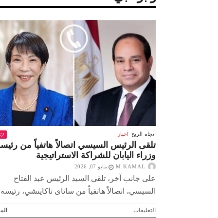
اتجاه الريح
اخبار
تلقى الرئيس السيسي اتصالاً هاتفياً من رئيس
وزراء اليابان للشراكة الاستراتيجية
M KAMAL
مايو 07, 2026
على جانب آخر، تلقى السيد الرئيس عبد الفتاح
السيسي، اتصالاً هاتفياً من ساناى تاكايتشي، رئيسة..
 لولاد بلدنا
التشجيع «أخلاق» وليس «تحفيل»
على
التعليقات
المز