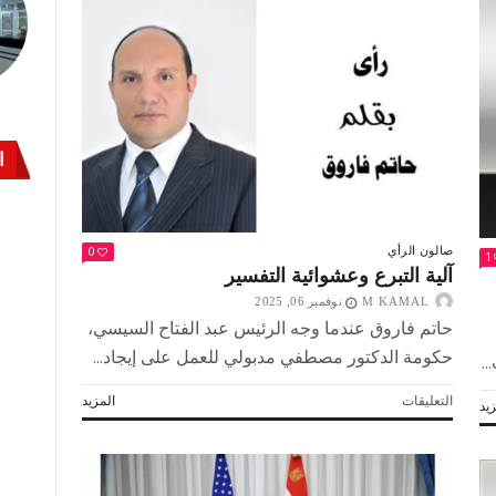
الاستفادة
من
كنز
مصر
مغلقة
ا
0
صالون الرأي
1
آلية التبرع وعشوائية التفسير
M KAMAL
نوفمبر 06, 2025
حاتم فاروق عندما وجه الرئيس عبد الفتاح السيسي،
حكومة الدكتور مصطفي مدبولي للعمل على إيجاد...
.
على
التعليقات
المزيد
يد
آلية
التبرع
وعشوائية
التفسير