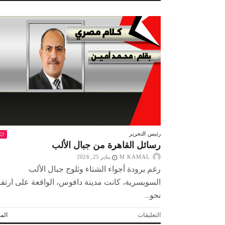
تلقى
الرئيس
السيسي
اتصالاً
هاتفياً
من
رئيسة
وزراء
اليابان
للشراكة
الاستراتيجية
مغلقة
صبح التخطيط خط
جهاز مستقبل مصر نموذجا.. لماذا تُ
رئيس التحرير
الدول كيانات تنموية عملاقة؟
رسائل القاهرة من جبال الألب
M KAMAL
يناير 25, 2026
رغم برودة أجواء الشتاء وثلوج جبال الألب
السويسرية، كانت مدينة دافوس، الواقعة على ارتفا
نحو...
على
التعليقات
المز
رسائل