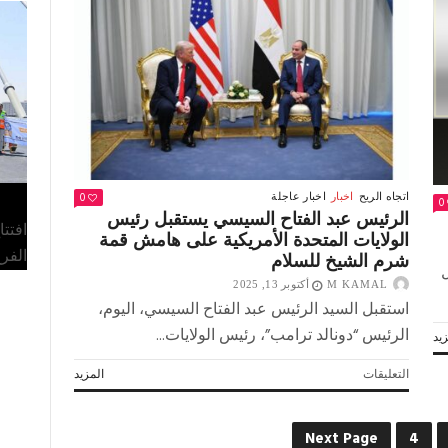
مغلقة
0
اتجاه الريح
اخبار
اخبار عاجلة
0
الرئيس عبد الفتاح السيسي يستقبل رئيس
افتت
الولايات المتحدة الأمريكية على هامش قمة
الفر
شرم الشيخ للسلام
M KAMAL
أكتوبر 13, 2025
استقبل السيد الرئيس عبد الفتاح السيسي، اليوم،
الرئيس “دونالد ترامب”، رئيس الولايات...
يد
على
التعليقات
المزيد
الرئيس
عبد
الفتاح
Next Page
4