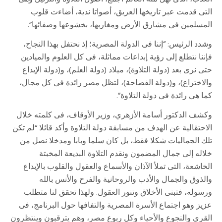
التى قدمت عبر تاريخها العريق، أصواتا ندية، أضاءت قلوب
المسلمين فى مشارق الأرض ومغاربها، بخشوعها وصفائها”.
وشدد الرئيس: “إننا فى الدولة المصرية؛ إذ نحتفل بهذا النجاح،
فإننا نتطلع إلى رؤية إبداعات مماثلة، فى كل العلوم والميادين
حتى نرى بعد (دولة التلاوة)، ميلاد (دولة العلم)، و(دولة الإبداع
والاختراع)، و(دولة الفصاحة)، لتظل مصر رائدة فى كل مجال،
كما هى رائدة فى دولة التلاوة”.
وكشف الدكتور أسامة الأزهري، وزير الأوقاف، فى كلمته خلال
الاحتقالية عن الهدف من مسابقة دولة التلاوة وأكد قائلا “لم تكن
تلك الجماليات شكلا فقط، بل كان سلما وبابا ومدخلا نصل من
خلاله إلى جمال المضمون ونقدم التلاوة البديعة المخبتة
الخاشعة، التى تملأ الآذان والأسماع والعقول والقلوب بالإبداع
والذوق والجمال والأدب والروحانية والفرح والأنس بالله
ورسوله، فتبنى الأخلاق وتنور العقول. ولهذا تحقق لنا متطلب
عزيز وهو اجتماع الأسرة المصرية والتفافها حول البرنامج، فى
القرى والنجوع والأحياء وكل ربوع مصر، وهم يترقبون وينتظرون