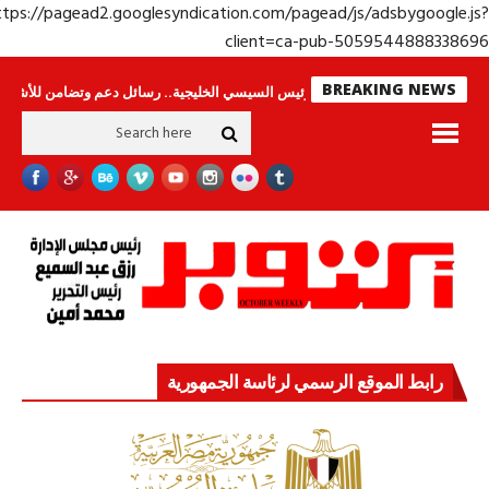
https://pagead2.googlesyndication.com/pagead/js/adsbygoogle.j
client=ca-pub-50595448883386
BREAKING NEWS
نامون
جولة الرئيس السيسي الخليجية.. رسائل دعم وتضامن للأشقاء
جهاز مست
رابط الموقع الرسمي لرئاسة الجمهورية