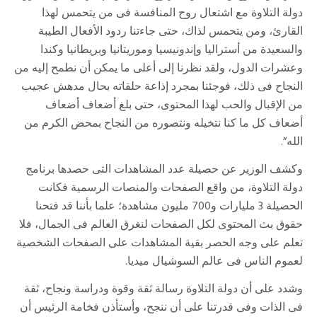
دولة التلاوة مع اشتعال روح المنافسة فى من يتحمس لهذا
القارئ، ومن يتحمس لذاك، حتى جاءتنا ردود الأفعال الطيبة
والسعيدة من أستراليا وإندونيسيا وموريتانيا وبريطانيا وكندا
وعشرات الدول، ولقد نظرنا إلى أعلى ما يمكن أن نطمح إليه من
النجاح فى ذلك، فوجئنا بمجرد إذاعة حلقاته بحال مدهش عجيب
من الإقبال والحب لهذا المحتوى، حتى بلغ أضعاف أضعاف
أضعاف كل ما كنا نتخيله ونتصوره من النجاح بمحض الكرم من
الله”.
وكشف الوزير عن حصيلة عدد المشاهدات التى حصدها برنامج
دولة التلاوة، من واقع الصفحات والمنصات الرسمية فكانت
الحصيلة 3 مليارات و700 مليون مشاهدة؛ علما بأننا قد فتحنا
حقوق بث المحتوى لكل الصفحات لنغرق العالم فى الجمال، فلا
تعلم على وجه الحصر بقية المشاهدات على الصفحات الشخصية
لعموم الناس فى عالم السوشيال ميديا.
وشدد على أن دولة التلاوة رسالة ثقة وقوة ودراسة ونجاح، ثقة
فى الذات وفى قدرتنا على أن ننجح، وأستأذن فخامة الرئيس أن