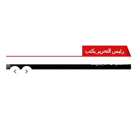
رئيس التحرير يكتب
حرب على العقول.. حادثة دمياط تكشف قواعد
الاشتباك الجديدة