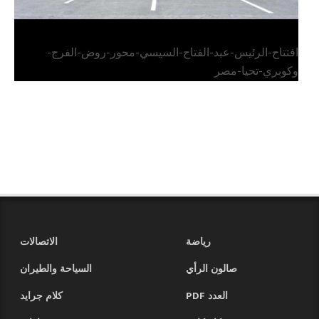
افتتاح-الرئيس-عبد-الفتاح-السيسي-محور-روض-الفرج-
وكوبري-تحيا-مصر
رياضة
الاتصالات
صالون الرأي
السياحة والطيران
العدد PDF
كلام جرايد