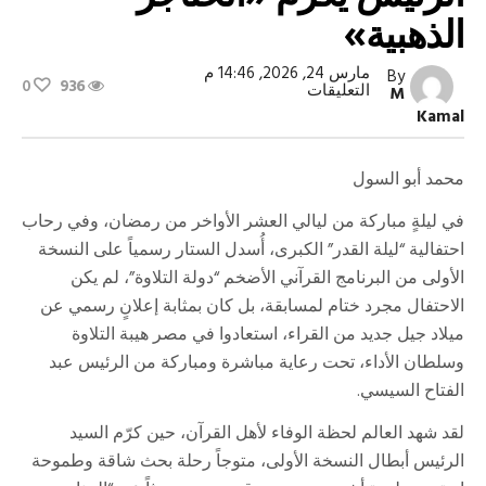
الذهبية»
مارس 24, 2026, 14:46 م
By
0
936
على
التعليقات
M
مصر
Kamal
تستعيد
عرش
التلاوة..
الرئيس
محمد أبو السول
يُكرم
«الحناجر
في ليلةٍ مباركة من ليالي العشر الأواخر من رمضان، وفي رحاب
الذهبية»
مغلقة
احتفالية “ليلة القدر” الكبرى، أُسدل الستار رسمياً على النسخة
الأولى من البرنامج القرآني الأضخم “دولة التلاوة”، لم يكن
الاحتفال مجرد ختام لمسابقة، بل كان بمثابة إعلانٍ رسمي عن
ميلاد جيل جديد من القراء، استعادوا في مصر هيبة التلاوة
وسلطان الأداء، تحت رعاية مباشرة ومباركة من الرئيس عبد
الفتاح السيسي.
لقد شهد العالم لحظة الوفاء لأهل القرآن، حين كرّم السيد
الرئيس أبطال النسخة الأولى، متوجاً رحلة بحث شاقة وطموحة