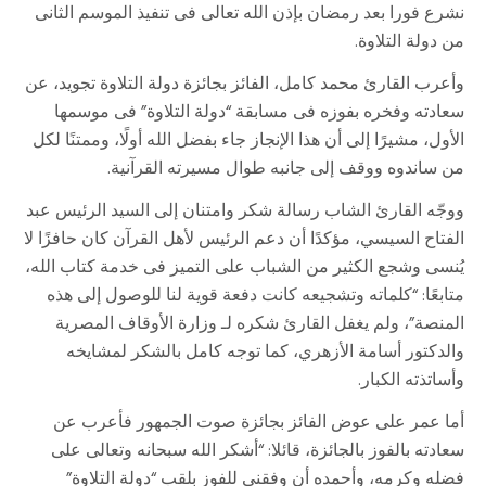
نشرع فورا بعد رمضان بإذن الله تعالى فى تنفيذ الموسم الثانى
من دولة التلاوة.
وأعرب القارئ محمد كامل، الفائز بجائزة دولة التلاوة تجويد، عن
سعادته وفخره بفوزه فى مسابقة “دولة التلاوة” فى موسمها
الأول، مشيرًا إلى أن هذا الإنجاز جاء بفضل الله أولًا، وممتنًا لكل
من ساندوه ووقف إلى جانبه طوال مسيرته القرآنية.
ووجّه القارئ الشاب رسالة شكر وامتنان إلى السيد الرئيس عبد
الفتاح السيسي، مؤكدًا أن دعم الرئيس لأهل القرآن كان حافزًا لا
يُنسى وشجع الكثير من الشباب على التميز فى خدمة كتاب الله،
متابعًا: “كلماته وتشجيعه كانت دفعة قوية لنا للوصول إلى هذه
المنصة”، ولم يغفل القارئ شكره لـ وزارة الأوقاف المصرية
والدكتور أسامة الأزهري، كما توجه كامل بالشكر لمشايخه
وأساتذته الكبار.
أما عمر على عوض الفائز بجائزة صوت الجمهور فأعرب عن
سعادته بالفوز بالجائزة، قائلا: “أشكر الله سبحانه وتعالى على
فضله وكرمه، وأحمده أن وفقنى للفوز بلقب “دولة التلاوة”