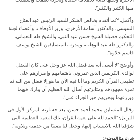
الأخيرة ولكنها بداية لانطلاقة جديدة وتجربة تعلمت واستفدت
منها الكثير والكثير”.
وأكمل: “كما أتقدم بخالص الشكر للسيد الرئيس عبد الفتاح
السيسي، والدكتور أسامة الأزهري، وزير الأوقاف، وأعضاء لجنة
التحكيم فضيلة الشيخ حسن عبد النبي، والشيخ طه النعماني،
والدكتور طه عبد الوهاب، ومدرب المتسابقين الشيخ يوسف
قاسم حلاوة”.
وأوضح “لا أنسى أنه بعد فضل الله عز وجل على كان الفضل
لوالدى الكريمين الذين غمرونى باهتمامهم وإصرارهم على
تعليمى القرآن الكريم وما أنا فيه الآن ما هو إلا فضل من الله ثم
ثمرة مجهودهم ومثابرتهم أسال الله العظيم أن يبارك فيهما
ويرزقهما ويجزيهم خير الجزاء عني”.
وقال المتسابق محمد أحمد حسن، بعد خسارته المركز الأول فى
الترتيل: “الحمد لله على نعمة القرآن، تلك النعمة العظيمة التى
شرّفنا الله بالانتساب إليها، وجعل لنا نصيبًا من خدمته وتلاوته”.
شارك هذا الموضوع: