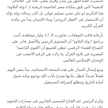
استمرت لعدة أشهر بين مدن وقرى مصر، بحثاً عن “الحناجر
الذهبية” التي تليق بمكانة مصر كعاصمة تاريخية لـ “دولة التلاوة”،
هذا التكريم لم يكن مجرد تسليم جوائز، بل كان رسالة دولة تؤكد
أن الاستثمار في “العقل الروحي” وبناء الإنسان يبدأ من مائدة
القرآن الكريم.
بأرقام فاقت التوقعات، تجاوزت الـ 3.7 مليار مشاهدة، أثبت
برنامج “دولة التلاوة” أن المحتوى الرصين والأصيل قادر على
اكتساح الفضاء الرقمي، ليعلن للجميع أن “القوى الناعمة”
المصرية في تلاوة القرآن ما زالت هي الرقم الأصعب في
الوجدان الإسلامي العالمي.
ومع إسدال الستار على هذه النسخة الاستثنائية، تبدأ مصر اليوم
فصلاً جديداً، لتظل مآذنها تصدح بآيات الله بوجوهٍ شابة تحمل
أمانة التاريخ وتتطلع لإشراقة المستقبل.
وكرم الرئيس عبد الفتاح السيسى الفائزين فى مسارات التجويد
والترتيل، حيث فاز أشرف سيف صالح بجائزة دولة التلاوة