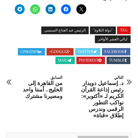
TAG
"دولة التلاوة"
الرئيس عبد الفتاح السيسي
ليالي العشر الأواخر
LINKEDIN
GOOGLE+
TWITTER
FACEBOOK
MAIL
PINTEREST
TUMBLR
التالي
السابق
د. إسماعيل دويدار
من القاهرة إلى
رئيس إذاعة القرآن
الخليج.. أمننا واحد
الكريم لـ «أكتوبر»:
ومصيرنا مشترك
نواكب التطور
الرقمى وندرس
إطلاق «قناة»