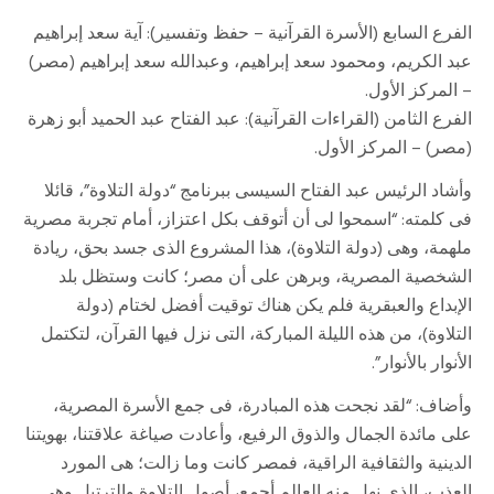
الفرع السابع (الأسرة القرآنية – حفظ وتفسير): آية سعد إبراهيم
عبد الكريم، ومحمود سعد إبراهيم، وعبدالله سعد إبراهيم (مصر)
– المركز الأول.
الفرع الثامن (القراءات القرآنية): عبد الفتاح عبد الحميد أبو زهرة
(مصر) – المركز الأول.
وأشاد الرئيس عبد الفتاح السيسى ببرنامج “دولة التلاوة”، قائلا
فى كلمته: “اسمحوا لى أن أتوقف بكل اعتزاز، أمام تجربة مصرية
ملهمة، وهى (دولة التلاوة)، هذا المشروع الذى جسد بحق، ريادة
الشخصية المصرية، وبرهن على أن مصر؛ كانت وستظل بلد
الإبداع والعبقرية فلم يكن هناك توقيت أفضل لختام (دولة
التلاوة)، من هذه الليلة المباركة، التى نزل فيها القرآن، لتكتمل
الأنوار بالأنوار”.
وأضاف: “لقد نجحت هذه المبادرة، فى جمع الأسرة المصرية،
على مائدة الجمال والذوق الرفيع، وأعادت صياغة علاقتنا، بهويتنا
الدينية والثقافية الراقية، فمصر كانت وما زالت؛ هى المورد
العذب، الذى نهل منه العالم أجمع، أصول التلاوة والترتيل وهى