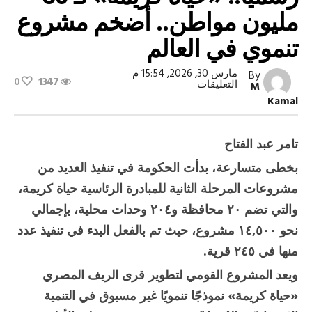
مليون مواطن.. أضخم مشروع
تنموي في العالم
مارس 30, 2026, 15:54 م
By
0
1347
على
التعليقات
M
المرحلة
Kamal
الثانية
قبل
انطلاقها
رسميًا..
تامر عبد الفتاح
«حياة
كريمة»
بخطى متسارعة، بدأت الحكومة في تنفيذ العديد من
لـ
60
مشروعات المرحلة الثانية للمبادرة الرئاسية حياة كريمة،
مليون
مواطن..
والتي تضم ٢٠ محافظة و٢٠٤ وحدات محلية، بإجمالي
أضخم
مشروع
نحو ١٤,٥٠٠ مشروع، حيث تم بالفعل البدء في تنفيذ عدد
تنموي
منها في ٢٤٥ قرية.
في
العالم
مغلقة
ويعد المشروع القومي لتطوير قرى الريف المصري
«حياة كريمة» نموذجًا تنمويًا غير مسبوق في التنمية