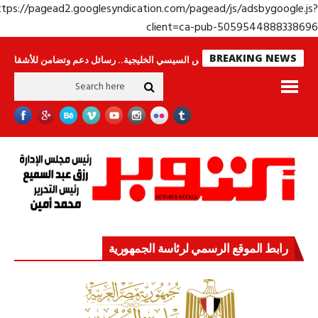
https://pagead2.googlesyndication.com/pagead/js/adsbygoogle.j
client=ca-pub-50595448883386
BREAKING NEWS
ون
جولة الرئيس السيسي الخليجية.. رسائل دعم وتضامن للأشقاء
جهاز مستقبل
رابط الموقع الرسمي لرئاسة الجمهورية