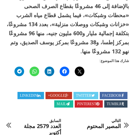
بالإضافة إلى 46 مشروعًا بقطاع الصرف الصحى
«محطات وشبكات»، فيما يشمل قطاع مياه الشرب
«خزانات وشبكات ووصلات منزلية»، بعدد 134 مشروعًا،
بتكلفة إجمالية مليار و600 مليون جنيه، منها 96 مشروعًا
بمركز إطسا، و38 مشروعًا بمركز يوسف الصديق، وتم
نهو 132 مشروعًا منها.
شارك هذا الموضوع:
LINKEDIN
GOOGLE+
TWITTER
FACEBOOK
MAIL
PINTEREST
TUMBLR
التالي
السابق
المصير المحتوم
العدد 2579 مجلة
أكتوبر