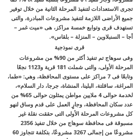
تجرى الاستعدادات لتنفيذ المرحلة الثانية من خلال توفير
جميع الأراضى اللازمة لتنفيذ مشروعات المبادرة، والتى
تستهدف قرى وتوابع خمسة مراكز، هى «ميت غمر –
أجا – السنبلاوين – المنزلة – بلقاس».
قرى نموذجية
وفى سوهاج تم تنفيذ أكثر من 90% من مشروعات
المرحلة الأولى، والتى شملت 181 قرية و1123 نجعًا
وتابعًا فى 7 مراكز على مستوى المحافظة، وهي: «طما،
المراغة، ساقلتة، البلينا، المنشاة، جرجا، دار السلام»،
لخدمة حوالى 4 ملايين مواطن يمثلون حوالى 65% من
عدد سكان المحافظة، وجارٍ العمل على قدم وساق لنهو
كل مشروعات المرحلة الأولى التى حققت نقلة غير
مسبوقة فى محافظة سوهاج من خلال تنفيذ 2356
مشروعًا من إجمالى 3267 مشروعًا، بتكلفة تتجاوز 60