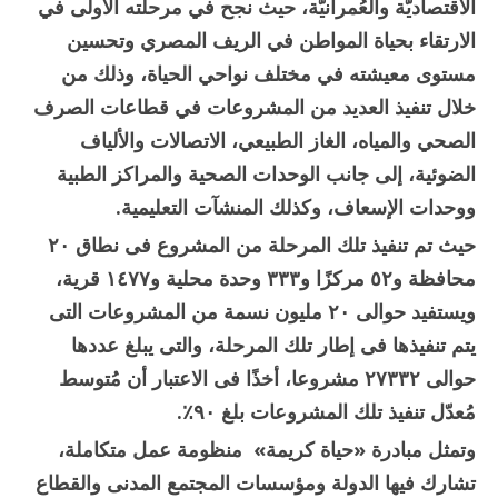
الاقتصاديّة والعُمرانيّة، حيث نجح في مرحلته الأولى في
الارتقاء بحياة المواطن في الريف المصري وتحسين
مستوى معيشته في مختلف نواحي الحياة، وذلك من
خلال تنفيذ العديد من المشروعات في قطاعات الصرف
الصحي والمياه، الغاز الطبيعي، الاتصالات والألياف
الضوئية، إلى جانب الوحدات الصحية والمراكز الطبية
ووحدات الإسعاف، وكذلك المنشآت التعليمية.
حيث تم تنفيذ تلك المرحلة من المشروع فى نطاق ٢٠
محافظة و٥٢ مركزًا و٣٣٣ وحدة محلية و١٤٧٧ قرية،
ويستفيد حوالى ٢٠ مليون نسمة من المشروعات التى
يتم تنفيذها فى إطار تلك المرحلة، والتى يبلغ عددها
حوالى ٢٧٣٣٢ مشروعا، أخذًا فى الاعتبار أن مُتوسط
مُعدّل تنفيذ تلك المشروعات بلغ ٩٠٪.
وتمثل مبادرة «حياة كريمة» منظومة عمل متكاملة،
تشارك فيها الدولة ومؤسسات المجتمع المدنى والقطاع