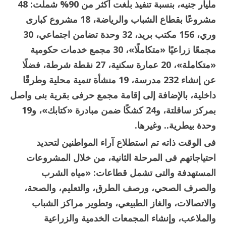
مليار جنيه، بنسبة تنفيذ بلغت أكثر من 90% شملت: 48
مشروعًا بقطاع الشباب والرياضة، 18 مشروع كبارى
وري، 156 مكتب بريد، 32 وحدة تضامن اجتماعي، 30
مجمعًا زراعيًا «متكاملًا»، 30 مجمع خدمات حكومية
«متكاملة»، 20 عمارة سكنية، 27 نقطة شرطة، فضلًا
عن إنشاء 232 مدرسة، 19 منشأة تنمية محلية وطرقًا
داخلية، بالإضافة إلى إقامة مجمع حرفى بقرية بنى واصل
بمركز ساقلتة، و24 كشكًا ضمن مبادرة «كتابك»، و19
وحدة بيطرية.. وغيرها.
فى الوقت ذاته تم استطلاع آراء المواطنين لتحديد
احتياجاتهم فى المرحلة الثانية، من خلال المشروعات
المستهدفة والتى تشمل قطاعات: «مياه الشرب
والصرف الصحي، ورصف الطرق، والتعليم، والصحة،
والاتصالات، والغاز الطبيعي، وتطوير مراكز الشباب
والملاعب، وإنشاء المجمعات الخدمية والزراعية