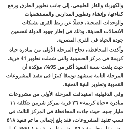
والكهرباء والغاز الطبيعي، إلى جانب تطوير الطرق ورفع
كفاءتها، وإنشاء وتطوير المدارس والمستشفيات
والوحدات الصحية، فضلًا عن ربط القرى بشبكات
الاتصالات الحديثة، وذلك فى إطار جهود الدولة لتحسين
جودة الحياة فى القرى المصرية.
وأكدت المحافظة، نجاح المرحلة الأولى من مبادرة حياة
كريمة فى مركز الحسينية والتى شملت تطوير 41 قرية،
حيث بلغت نسبة التنفيذ أكثر من 95%، مؤكدة أن
المرحلة الثانية ستشهد توسعًا كبيرًا فى تنفيذ المشروعات
التنموية وتطوير البنية التحتية.
وفى الدقهلية، استهدفت المرحلة الأولى من مشروعات
مبادرة «حياة كريمة» ٢٦ قرية بمركز شربين بتكلفة ١١
مليار جنيه، حيث جاءت المحافظة فى المركز الثالث فى
نسب تنفيذ المشروعات، فقد بلغ إجمالى ما تم تنفيذ ٥١٨
مشروعا، وجار تنفيذ ٥٦ مشروعا بنسبة تنفيذ ٩٨%، كما