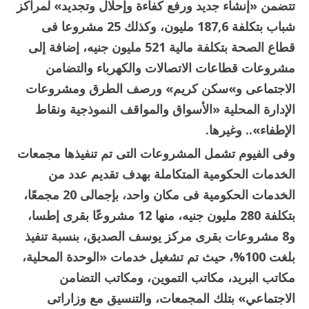
تتضمن «إنشاء جديد ورفع كفاءة وإحلال وتجديد» لمراكز
شباب بتكلفة 187,6 مليون، وكذلك 25 مشروعا فى
قطاع الصحة بتكلفة مالية 521 مليون جنيه، إضافة إلى
مشروعات قطاعات الاتصالات والكهرباء والتضامن
الاجتماعى و»سكن كريم» ورصف الطرق ومشروعات
الإدارة المحلية «الأسواق والمواقف النموذجية ونقاط
الإطفاء».. وغيرها.
وفى الفيوم تشمل المشروعات التى تم تنفيذها مجمعات
الخدمات الحكومية المتكاملة بهدف تقديم عدد من
الخدمات الحكومية فى مكان واحد، بإجمالى 20 مجمعًا،
بتكلفة 280 مليون جنيه، منها 12 مشروعًا بقرى إطسا،
و8 مشروعات بقرى مركز يوسف الصديق، بنسبة تنفيذ
بلغت 100%، حيث تم تشغيل خدمات «الوحدة المحلية،
مكاتب البريد، مكاتب التموين، ومكاتب التضامن
الاجتماعي» بتلك المجمعات، والتنسيق مع وزاراتى