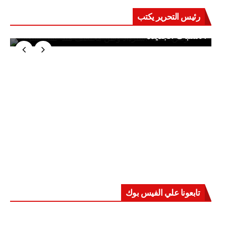
رئيس التحرير يكتب
حرب على العقول.. حادثة دمياط تكشف قواعد
الاشتباك الجديدة
تابعونا علي الفيس بوك