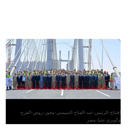
الرئيس عبد الفتاح السيسي يفتتح محور روض الفرج
وكوبري تحيا مصر
افتتاح-الرئيس-عبد-الفتاح-السيسي-محور-روض-الفرج-
وكوبري-تحيا-مصر