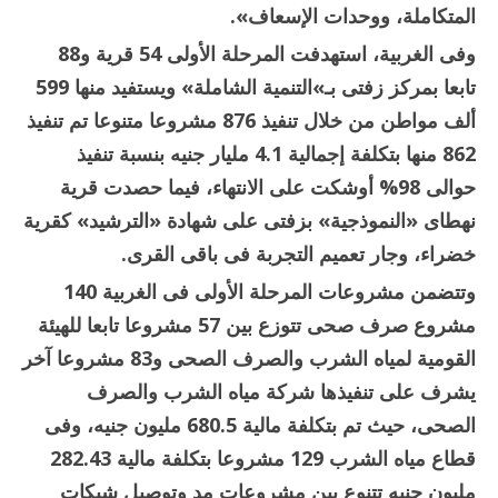
المتكاملة، ووحدات الإسعاف».
وفى الغربية، استهدفت المرحلة الأولى 54 قرية و88
تابعا بمركز زفتى بـ»التنمية الشاملة» ويستفيد منها 599
ألف مواطن من خلال تنفيذ 876 مشروعا متنوعا تم تنفيذ
862 منها بتكلفة إجمالية 4.1 مليار جنيه بنسبة تنفيذ
حوالى 98% أوشكت على الانتهاء، فيما حصدت قرية
نهطاى «النموذجية» بزفتى على شهادة «الترشيد» كقرية
خضراء، وجار تعميم التجربة فى باقى القرى.
وتتضمن مشروعات المرحلة الأولى فى الغربية 140
مشروع صرف صحى تتوزع بين 57 مشروعا تابعا للهيئة
القومية لمياه الشرب والصرف الصحى و83 مشروعا آخر
يشرف على تنفيذها شركة مياه الشرب والصرف
الصحى، حيث تم بتكلفة مالية 680.5 مليون جنيه، وفى
قطاع مياه الشرب 129 مشروعا بتكلفة مالية 282.43
مليون جنيه تتنوع بين مشروعات مد وتوصيل شبكات