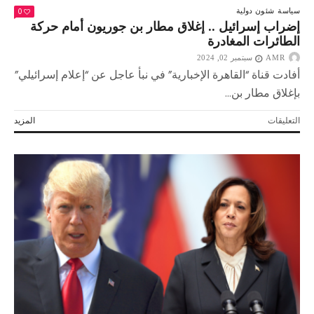
0
سياسة
شئون دولية
إضراب إسرائيل .. إغلاق مطار بن جوريون أمام حركة
الطائرات المغادرة
AMR
سبتمبر 02, 2024
أفادت قناة “القاهرة الإخبارية” في نبأ عاجل عن “إعلام إسرائيلي”
بإغلاق مطار بن...
على
التعليقات
المزيد
إضراب
إسرائيل
..
إغلاق
مطار
بن
جوريون
أمام
حركة
الطائرات
المغادرة
مغلقة