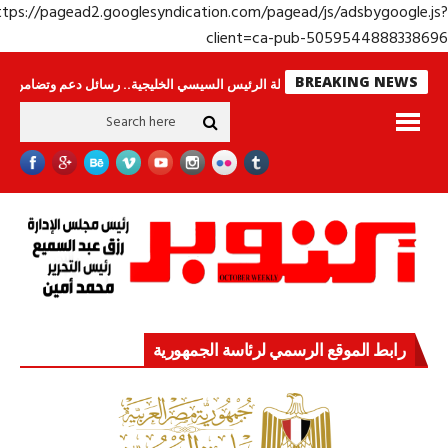
https://pagead2.googlesyndication.com/pagead/js/adsbygoogle.j
client=ca-pub-50595448883386
BREAKING NEWS
لا ينامون
جولة الرئيس السيسي الخليجية.. رسائل دعم وتضامن للأشقاء
جهاز
رابط الموقع الرسمي لرئاسة الجمهورية