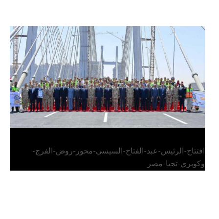
الرئيس عبد الفتاح السيسي يفتتح محور روض الفرج
وكوبري تحيا مصر
افتتاح-الرئيس-عبد-الفتاح-السيسي-محور-روض-الفرج-
وكوبري-تحيا-مصر