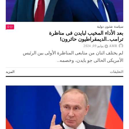
0
سياسة
شئون دولية
بعد الأداء المخيب لبايدن فى مناظرة
ترامب..الديمقراطيون حائرون!
AMR
يوليو 09, 2024
لم يختلف اثنان من متابعى المناظرة الأولى بين الرئيس
الأمريكى الحالى جو بايدن، وخصمه...
على
التعليقات
المزيد
بعد
الأداء
المخيب
لبايدن
فى
مناظرة
ترامب..الديمقراطيون
حائرون!
مغلقة