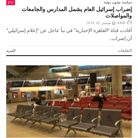
0
سياسة
شئون دولية
إضراب إسرائيل العام يشمل المدارس والجامعات
والمواصلات
AMR
سبتمبر 02, 2024
أفادت قناة “القاهرة الإخبارية” في نبأ عاجل عن “إعلام إسرائيلي”
أن إضراب...
على
التعليقات
المزيد
إضراب
إسرائيل
العام
يشمل
المدارس
والجامعات
والمواصلات
مغلقة