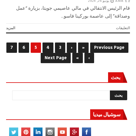
AMR
طفلًا
يونيو 26, 2024
منذ
قام الرئيس الانتقالي في مالي عاصيمي جويتا، بزيارة “عمل
بدء
وصداقة” إلى عاصمة بوركينا فاسو...
العملية
العسكرية
على
التعليقات
المزيد
الروسية
الرئيس
مغلقة
الانتقالي
في
7
6
5
4
3
‹
«
Previous Page
مالي
يقوم
›
»
Next Page
بزيارة
عمل
إلى
بحث
بوركينا
فاسو
مغلقة
سوشيال ميديا