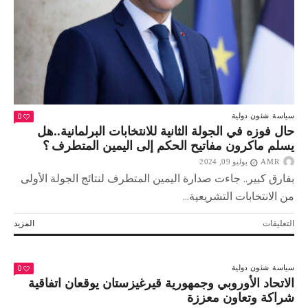
الغرب
!
مغلقة
0
سياسة
شئون دولية
حال فوزه في الجولة الثانية للانتخابات البرلمانية..هل
يسلم ماكرون مفاتيح الحكم إلى اليمين المتطرف ؟
AMR
يوليو 09, 2024
بفارق كبير.. جاءت صدارة اليمين المتطرف لنتائج الجولة الأولى
من الانتخابات التشريعية...
على
التعليقات
المزيد
حال
فوزه
في
0
سياسة
شئون دولية
الجولة
الاتحاد الأوروبي وجمهورية قيرغيزستان يوقعان اتفاقية
الثانية
شراكة وتعاون معززة
للانتخابات