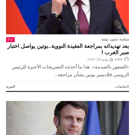
0
سياسة
شئون دولية
بعد تهديداته بمراجعة العقيدة النووية..بوتين يواصل اختبار
صبر الغرب !
AMR
يوليو 09, 2024
«الشعور بالصدمة».. هذا ما أحدثته التصريحات الأخيرة للرئيس
الروسى فلاديمير بوتين بشأن مراجعة...
على
التعليقات
المزيد
بعد
تهديداته
بمراجعة
العقيدة
النووية..بوتين
يواصل
اختبار
صبر