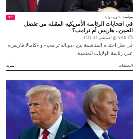
0
سياسة
شئون دولية
في انتخابات الرئاسة الأمريكية المقبلة من تفضل
الصين.. هاريس أم ترامب؟
AMR
أغسطس 26, 2024
فى ظل احتدام المنافسة بين «دونالد ترامب» و «كامالا هاريس»
على رئاسة الولايات المتحدة...
على
التعليقات
المزيد
في
انتخابات
الرئاسة
الأمريكية
المقبلة
من
تفضل
الصين..
هاريس
أم
ترامب؟
مغلقة