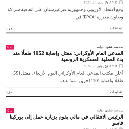
AMR
يونيو 26, 2024
البرلمانية..هل
يسلم
وقع الاتحاد الأوروبي وجمهورية قيرغيزستان على اتفاقية شراكة
ماكرون
وتعاون معززة “EPCA” في...
مفاتيح
الحكم
على
التعليقات
المزيد
إلى
الاتحاد
اليمين
الأوروبي
المتطرف ؟
وجمهورية
مغلقة
0
سياسة
شئون دولية
قيرغيزستان
المدعي العام الأوكراني: مقتل وإصابة 1952 طفلًا منذ
يوقعان
بدء العملية العسكرية الروسية
اتفاقية
AMR
شراكة
يونيو 26, 2024
وتعاون
أعلن مكتب المدعي العام الأوكراني اليوم الأربعاء، مقتل 551
معززة
طفلًا وإصابة 1401 آخرين، منذ بدء...
مغلقة
على
التعليقات
المزيد
المدعي
العام
الأوكراني:
0
سياسة
شئون دولية
مقتل
الرئيس الانتقالي في مالي يقوم بزيارة عمل إلى بوركينا
وإصابة
فاسو
1952